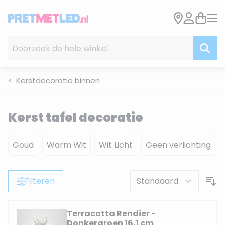
Ga naar de inhoud
Doorzoek de hele winkel
Kerstdecoratie binnen
Kerst tafel decoratie
Goud
Warm Wit
Wit Licht
Geen verlichting
Filteren
Terracotta Rendier -
Donkergroen 16,1 cm