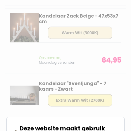
Kandelaar Zack Beige - 47x53x7
cm
Op voorraad,
64,95
Maandag verzonden
Kandelaar "Svenljunga" - 7
kaars - Zwart
Op voorraad,
59,95
Deze website maakt gebruik
Maandag verzonden