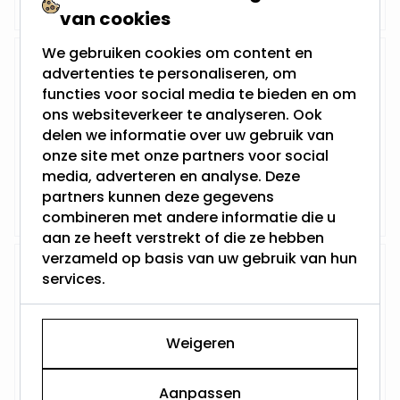
van cookies
We gebruiken cookies om content en
Kerstman in Arreslee verlicht -
advertenties te personaliseren, om
48cm
functies voor social media te bieden en om
ons websiteverkeer te analyseren. Ook
delen we informatie over uw gebruik van
onze site met onze partners voor social
media, adverteren en analyse. Deze
38,95
partners kunnen deze gegevens
Niet op voorraad
combineren met andere informatie die u
aan ze heeft verstrekt of die ze hebben
verzameld op basis van uw gebruik van hun
Decoratieve kerstlamp zwart -
services.
40LEDs - Rond - 25cm
Weigeren
Aanpassen