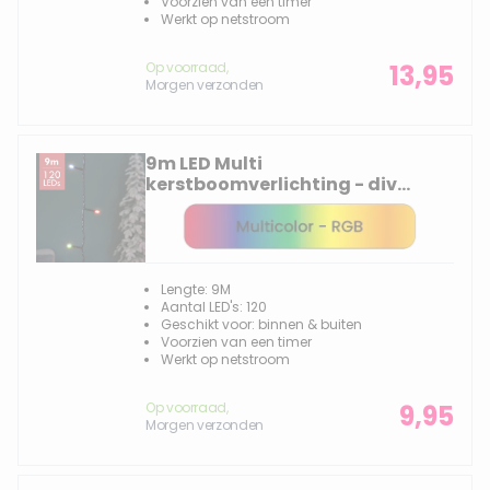
Voorzien van een timer
Werkt op netstroom
Op voorraad,
13,95
Morgen verzonden
9m LED Multi
kerstboomverlichting - div
lichtstanden - 120 lampjes
Lengte: 9M
Aantal LED's: 120
Geschikt voor: binnen & buiten
Voorzien van een timer
Werkt op netstroom
Op voorraad,
9,95
Morgen verzonden