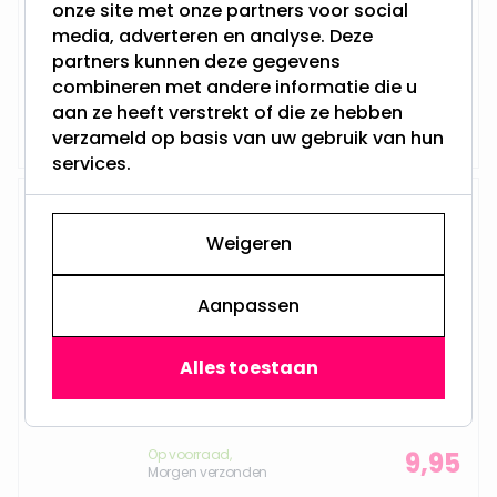
onze site met onze partners voor social
Aantal LED's: 240
Geschikt voor: binnen & buiten
media, adverteren en analyse. Deze
Voorzien van een timer
partners kunnen deze gegevens
Werkt op netstroom
combineren met andere informatie die u
aan ze heeft verstrekt of die ze hebben
Op voorraad,
13,95
Morgen verzonden
verzameld op basis van uw gebruik van hun
services.
Modee lichtslinger met 100 Koel
Witte LEDs - 10 meter
Weigeren
Aanpassen
Lengte: 10M
Aantal LED's: 100
Alles toestaan
Geschikt voor: binnen & buiten
8 instelbare lichtstanden
Werkt op netstroom
Op voorraad,
9,95
Morgen verzonden