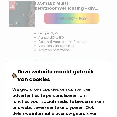
13,5m LED Multi
kerstboomverlichting - div
lichtstanden - 180 lampjes
Lengte: 13,5M
Aantal LED's: 180
Geschikt voor: binnen & buiten
Voorzien van een timer
Werkt op netstroom
Op voorraad,
12,95
Morgen verzonden
Deze website maakt gebruik
van cookies
18M LED Multi
We gebruiken cookies om content en
kerstboomverlichting - div
lichtstanden - 240 lampjes
advertenties te personaliseren, om
functies voor social media te bieden en om
ons websiteverkeer te analyseren. Ook
delen we informatie over uw gebruik van
Lengte: 18M