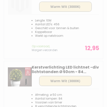
lampjes
Lengte: 10M
Aantal LED's: 456
Geschikt voor: binnen & buiten
Koppelbaar
Werkt op netstroom
Op voorraad,
12,95
Morgen verzonden
Kerstverlichting LED lichtnet -div
lichtstanden Ø 50cm - 84
lampjes
Afmeting: ø 50 cm
Aantal lampen: 84
Voorzien van timer
8 verschillende lichtstanden