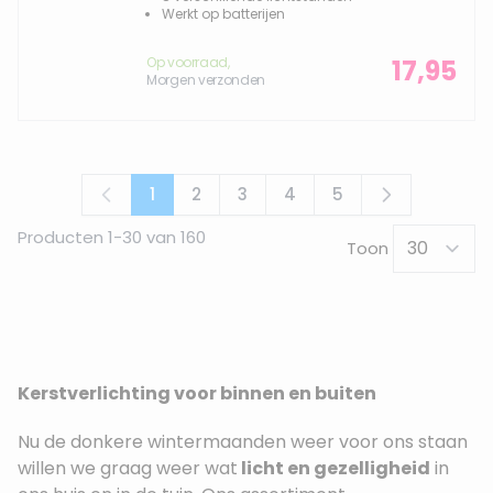
Werkt op batterijen
Op voorraad,
17,95
Morgen verzonden
1
2
3
4
5
U lees momenteel pagina
Pagina
Pagina
Pagina
Pagina
Producten
1
-
30
van
160
Toon
Kerstverlichting voor binnen en buiten
Nu de donkere wintermaanden weer voor ons staan
willen we graag weer wat
licht en gezelligheid
in