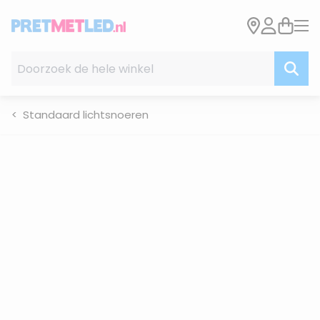
Ga naar de inhoud
Doorzoek de hele winkel
Standaard lichtsnoeren