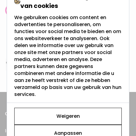
van cookies
Klantenbeoordeling: 9.4/10
We gebruiken cookies om content en
meer dan 100.000 klanten gingen u voor
advertenties te personaliseren, om
functies voor social media te bieden en om
Gratis verzending + snel geleverd
ons websiteverkeer te analyseren. Ook
Vanaf EUR100,- naar NL & BE
delen we informatie over uw gebruik van
& 100 dagen recht op retour
onze site met onze partners voor social
media, adverteren en analyse. Deze
partners kunnen deze gegevens
Altijd uit eigen voorraad
combineren met andere informatie die u
3000m2 - 60.000+ Producten
aan ze heeft verstrekt of die ze hebben
verzameld op basis van uw gebruik van hun
services.
ONZE PRODUCTEN
Weigeren
Inbouwspots
Aanpassen