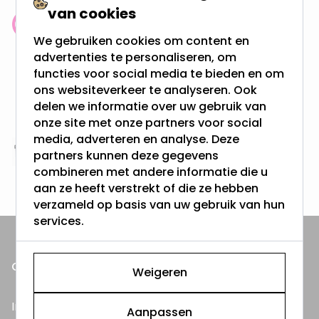
van cookies
Klantenbeoordeling: 9.4/10
We gebruiken cookies om content en
meer dan 100.000 klanten gingen u voor
advertenties te personaliseren, om
functies voor social media te bieden en om
Gratis verzending + snel geleverd
ons websiteverkeer te analyseren. Ook
Vanaf EUR100,- naar NL & BE
delen we informatie over uw gebruik van
& 100 dagen recht op retour
onze site met onze partners voor social
media, adverteren en analyse. Deze
partners kunnen deze gegevens
Altijd uit eigen voorraad
combineren met andere informatie die u
3000m2 - 60.000+ Producten
aan ze heeft verstrekt of die ze hebben
verzameld op basis van uw gebruik van hun
services.
ONZE PRODUCTEN
Weigeren
Inbouwspots
Aanpassen