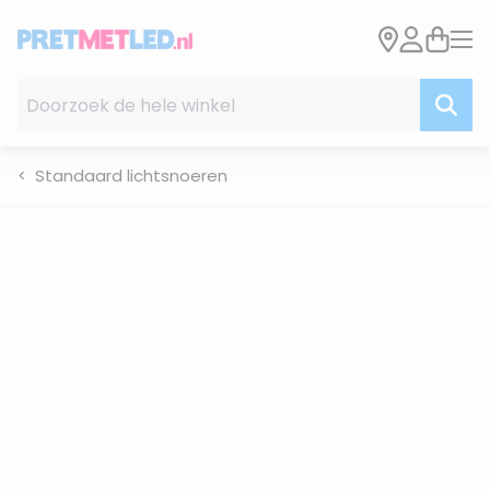
Ga naar de inhoud
Doorzoek de hele winkel
Standaard lichtsnoeren