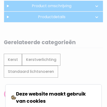
Product omschrijving
Productdetails
Gerelateerde categorieën
Kerst
Kerstverlichting
Standaard lichtsnoeren
Deze website maakt gebruik
Klantenbeoordeling: 9.4/10
van cookies
meer dan 100.000 klanten gingen u voor