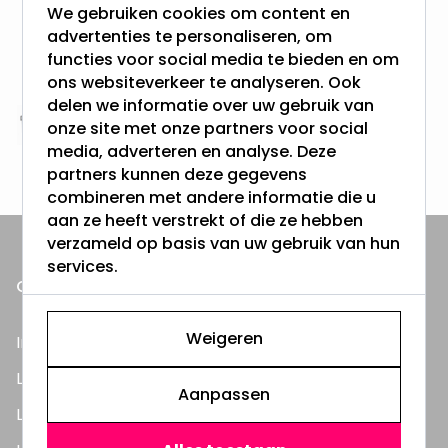
We gebruiken cookies om content en
Gratis verzending + snel geleverd
advertenties te personaliseren, om
Vanaf EUR100,- naar NL & BE
functies voor social media te bieden en om
& 100 dagen recht op retour
ons websiteverkeer te analyseren. Ook
delen we informatie over uw gebruik van
onze site met onze partners voor social
Altijd uit eigen voorraad
media, adverteren en analyse. Deze
3000m2 - 60.000+ Producten
partners kunnen deze gegevens
combineren met andere informatie die u
aan ze heeft verstrekt of die ze hebben
verzameld op basis van uw gebruik van hun
services.
ONZE PRODUCTEN
Weigeren
Inbouwspots
LED Lampen
Aanpassen
LED TL Buizen