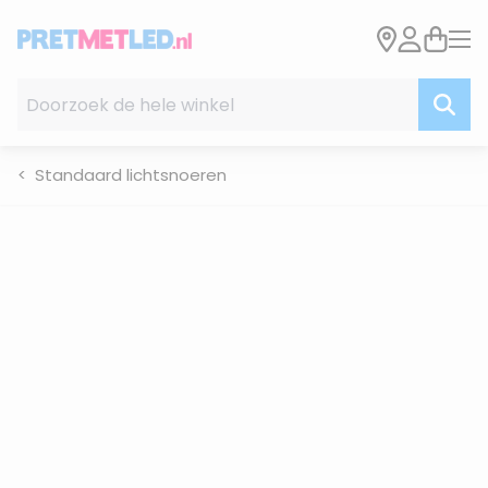
Ga naar de inhoud
Doorzoek de hele winkel
Standaard lichtsnoeren