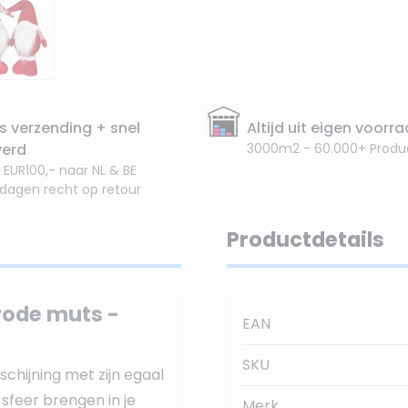
s verzending + snel
Altijd uit eigen voorr
verd
3000m2 - 60.000+ Produ
 EUR100,- naar NL & BE
 dagen recht op retour
Productdetails
rode muts -
EAN
SKU
chijning met zijn egaal
 sfeer brengen in je
Merk