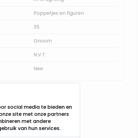
Poppetjes en figuren
35
Gnoom
N.V.T.
Nee
or social media te bieden en
onze site met onze partners
ombineren met andere
gebruik van hun services.