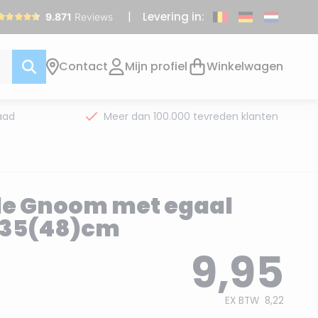
Levering in:
Contact
Mijn profiel
Winkelwagen
aad
Meer dan 100.000 tevreden klanten
de Gnoom met egaal
- 35(48)cm
9,95
EX BTW
8,22