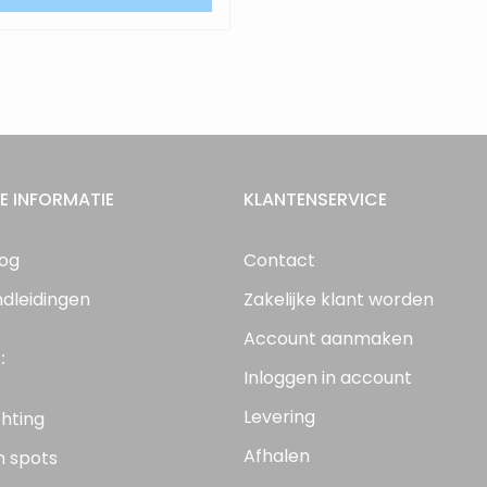
E INFORMATIE
KLANTENSERVICE
log
Contact
ndleidingen
Zakelijke klant worden
Account aanmaken
:
Inloggen in account
Levering
chting
Afhalen
n spots