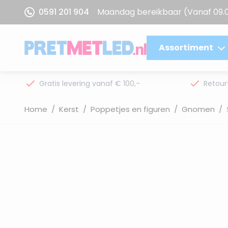
Ga naar de inhoud
0591 201 904
Maandag bereikbaar
(Vanaf 09.
Assortiment
Gratis levering vanaf € 100,-
Retour
Home
/
Kerst
/
Poppetjes en figuren
/
Gnomen
/