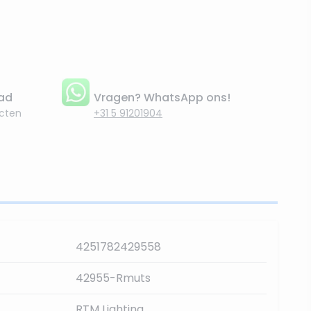
aad
Vragen? WhatsApp ons!
cten
+31 5 91201904
4251782429558
42955-Rmuts
RTM Lighting