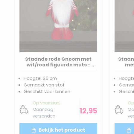
Staande rode Gnoom met
Staan
wit/rood figuurde muts -
met
35(48)cm
Hoogte: 35 cm
Hoogt
Gemaakt van stof
Gemaa
Geschikt voor binnen
Geschi
Op voorraad,
Op
12,95
Maandag
Ma
verzonden
ve
Bekijk het product