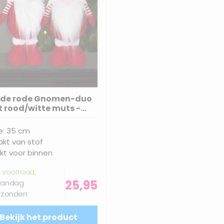
de rode Gnomen-duo
 rood/witte muts -
35(48)cm
e: 35 cm
kt van stof
kt voor binnen
 voorraad,
25,95
andag
rzonden
Bekijk het product