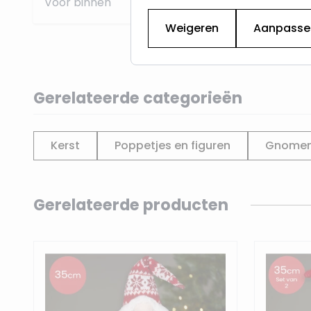
Voor binnen
Weigeren
Aanpasse
Gerelateerde categorieën
Kerst
Poppetjes en figuren
Gnome
Navigating through the elements of the carousel is p
Press to skip carousel
Gerelateerde producten