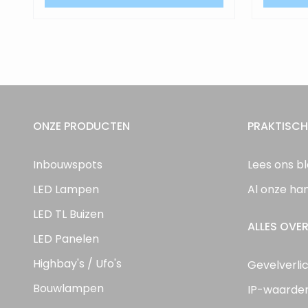
ONZE PRODUCTEN
PRAKTISCH
Inbouwspots
Lees ons b
LED Lampen
Al onze ha
LED TL Buizen
ALLES OVER
LED Panelen
Highbay's / Ufo's
Gevelverli
Bouwlampen
IP-waarde