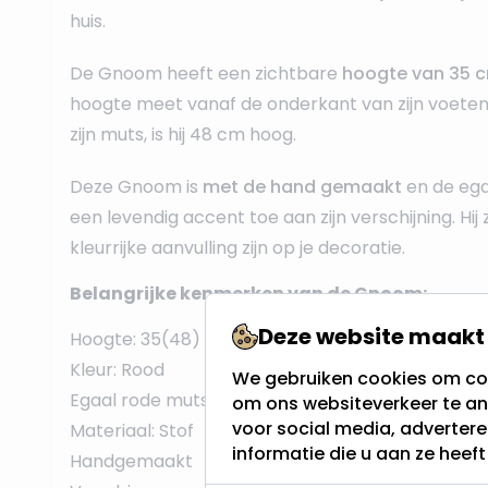
huis.
De Gnoom heeft een zichtbare
hoogte van 35 
hoogte meet vanaf de onderkant van zijn voeten
zijn muts, is hij 48 cm hoog.
Deze Gnoom is
met de hand gemaakt
en de ega
een levendig accent toe aan zijn verschijning. Hij
kleurrijke aanvulling zijn op je decoratie.
Belangrijke kenmerken van de Gnoom:
Deze website maakt 
Hoogte: 35(48) cm
Kleur: Rood
We gebruiken cookies om con
Egaal rode muts
om ons websiteverkeer te an
voor social media, adverter
Materiaal: Stof
informatie die u aan ze heef
Handgemaakt