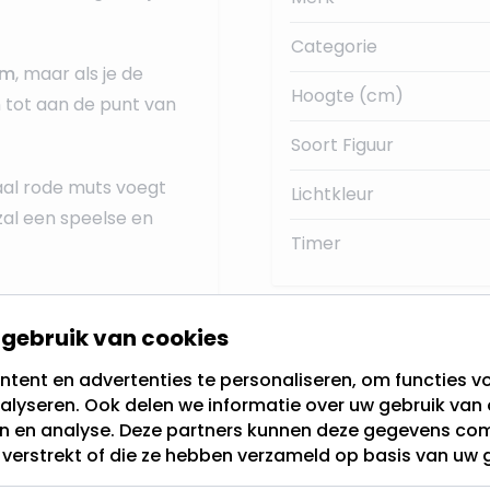
Categorie
cm
, maar als je de
Hoogte (cm)
 tot aan de punt van
Soort Figuur
al rode muts voegt
Lichtkleur
 zal een speelse en
Timer
gebruik van cookies
tent en advertenties te personaliseren, om functies vo
alyseren. Ook delen we informatie over uw gebruik van 
en en analyse. Deze partners kunnen deze gegevens c
t verstrekt of die ze hebben verzameld op basis van uw 