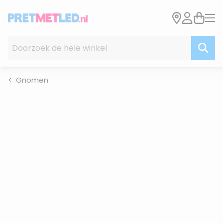
Ga naar de inhoud
Doorzoek de hele winkel
Gnomen