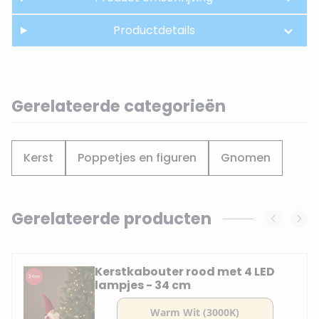
Productdetails
Gerelateerde categorieën
Kerst
Poppetjes en figuren
Gnomen
Gerelateerde producten
Navigating through the elements of the carousel is possi
Press to skip carousel
Kerstkabouter rood met 4 LED
lampjes - 34 cm