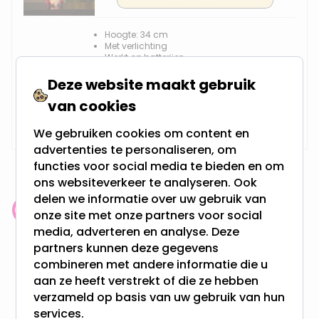
Hoogte: 34 cm
Met verlichting
Werkt op batterijen
Gemaakt van polyester
Geschikt voor binnen
Deze website maakt gebruik
van cookies
16,95
Niet op voorraad
We gebruiken cookies om content en
advertenties te personaliseren, om
functies voor social media te bieden en om
ons websiteverkeer te analyseren. Ook
delen we informatie over uw gebruik van
onze site met onze partners voor social
Klantenbeoordeling: 9.4/10
media, adverteren en analyse. Deze
meer dan 100.000 klanten gingen u voor
partners kunnen deze gegevens
combineren met andere informatie die u
Gratis verzending + snel geleverd
aan ze heeft verstrekt of die ze hebben
Vanaf EUR100,- naar NL & BE
verzameld op basis van uw gebruik van hun
& 100 dagen recht op retour
services.