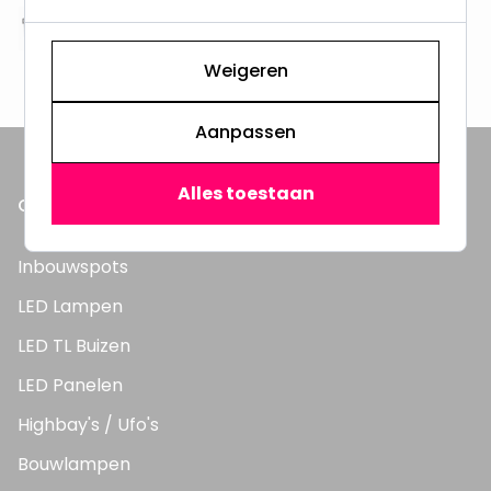
Altijd uit eigen voorraad
3000m2 - 60.000+ Producten
Weigeren
Aanpassen
Alles toestaan
ONZE PRODUCTEN
Inbouwspots
LED Lampen
LED TL Buizen
LED Panelen
Highbay's / Ufo's
Bouwlampen