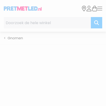
Ga naar de inhoud
Doorzoek de hele winkel
Gnomen