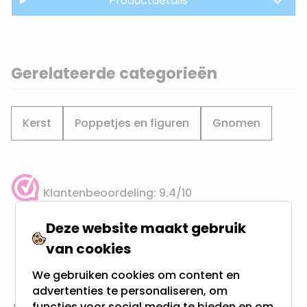
Productdetails
Gerelateerde categorieën
Kerst
Poppetjes en figuren
Gnomen
Klantenbeoordeling: 9.4/10
meer dan 100.000 klanten gingen u voor
Deze website maakt gebruik
van cookies
Gratis verzending + snel geleverd
Vanaf EUR100,- naar NL & BE
We gebruiken cookies om content en
& 100 dagen recht op retour
advertenties te personaliseren, om
functies voor social media te bieden en om