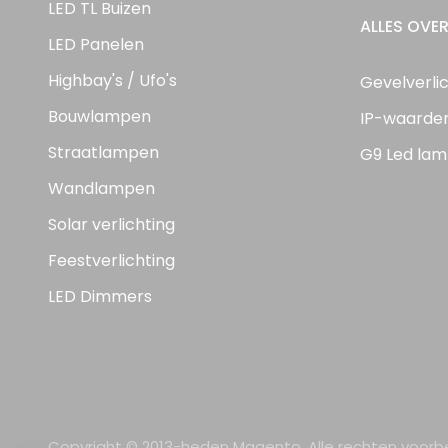
LED TL Buizen
ALLES OVER
LED Panelen
Highbay's / Ufo's
Gevelverli
Bouwlampen
IP-waarde
Straatlampen
G9 Led lam
Wandlampen
Solar verlichting
Feestverlichting
LED Dimmers
Copyright © 2013-heden Magento. Alle rechten voor