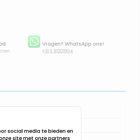
aad
Vragen? WhatsApp ons!
cten
+31 5 91201904
8445393291970
91970
or social media te bieden en
onze site met onze partners
GerImport