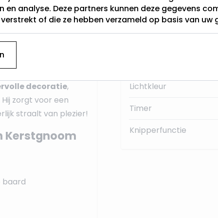
en en analyse. Deze partners kunnen deze gegevens c
 uit. Perfect om je
t verstrekt of die ze hebben verzameld op basis van uw 
Categorie
!
Hoogte (cm)
oom of als
n
te blikvanger.
Soort Figuur
ervolle decoratie
,
Lichtkleur
Hij zorgt voor een
Timer
lijk straalt van plezier!
Knipperfunctie
an Kerstgnoom
e baard