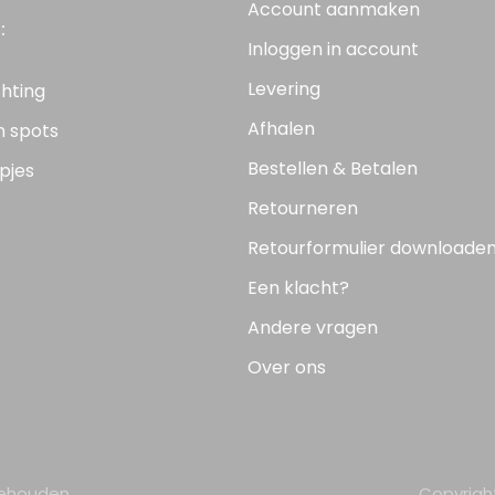
Account aanmaken
:
Inloggen in account
Levering
chting
Afhalen
n spots
Bestellen & Betalen
pjes
Retourneren
Retourformulier downloade
Een klacht?
Andere vragen
Over ons
behouden.
Copyrigh