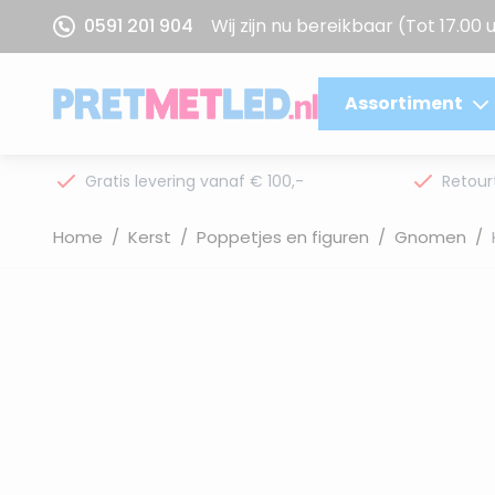
Ga naar de inhoud
0591 201 904
Wij zijn nu bereikbaar
(Tot 17.00 
Assortiment
Gratis levering vanaf € 100,-
Retour
Home
/
Kerst
/
Poppetjes en figuren
/
Gnomen
/