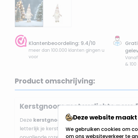
Klantenbeoordeling: 9.4/10
Grati
meer dan 100.000 klanten gingen u
gele
voor
Vanaf
& 100
Product omschrijving:
Kerstgnoom met verlichte neus 
Deze website maakt 
Deze
kerstgnoom
brengt niet alleen gezellighei
letterlijk je kerst met zijn schattige
gloeiende n
We gebruiken cookies om con
om ons websiteverkeer te an
opvallende roze puntmuts bezaaid met gouden s