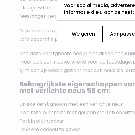
voor social media, adverter
pluizige witte baard, straalt hij charme en warmte
informatie die u aan ze heef
feestdagen net dat beetje extra magie te geven
Of je hem nu op je vensterbank, onder de kerstb
Weigeren
Aanpasse
tafeldecoratie plaatst, deze gnoom is een absolu
Met deze kerstgnoom heb je niet alleen een
sfe
maar ook een nieuwe vriend voor de feestdagen. 
glimlach op ieders gezicht met een neus die letter
Belangrijkste eigenschappen v
met verlichte neus 58 cm:
Unieke kerst gnoom met een verlichte neus
Luxe roze puntmuts met gouden sterren en witt
Past in elk interieur
Leuk om cadeau te geven