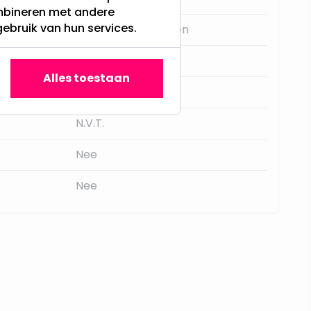
ombineren met andere
gebruik van hun services.
Poppetjes en figuren
58
Alles toestaan
Gnoom
N.V.T.
Nee
Nee