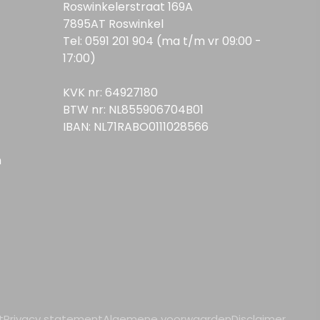
Roswinkelerstraat 169A
7895AT Roswinkel
Tel: 0591 201 904 (ma t/m vr 09:00 -
17:00)
KVK nr: 64927180
BTW nr: NL855906704B01
IBAN: NL71RABO0111028566
n
t
Privacy statement
Algemene voorwaarden
Disclaimer