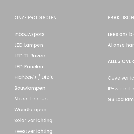
ONZE PRODUCTEN
PRAKTISCH
Inbouwspots
Lees ons b
LED Lampen
Al onze ha
LED TL Buizen
ALLES OVER
LED Panelen
Highbay's / Ufo's
Gevelverli
Bouwlampen
IP-waarde
Straatlampen
G9 Led lam
Wandlampen
Solar verlichting
Feestverlichting