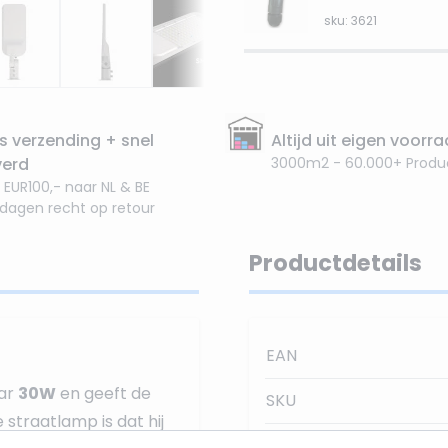
sku: 3621
s verzending + snel
Altijd uit eigen voorr
verd
3000m2 - 60.000+ Produ
 EUR100,- naar NL & BE
 dagen recht op retour
Productdetails
EAN
aar
30W
en geeft de
SKU
 straatlamp is dat hij
Lichtkleur