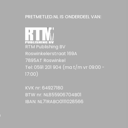
PRETMETLED.NL IS ONDERDEEL VAN:
RTM Publishing BV
Roswinkelerstraat 169A
7895AT Roswinkel
Tel: 0591 201 904 (ma t/m vr 09:00 -
17:00)
KVK nr: 64927180
BTW nr: NL855906704B01
IBAN: NL71RABO0111028566
n