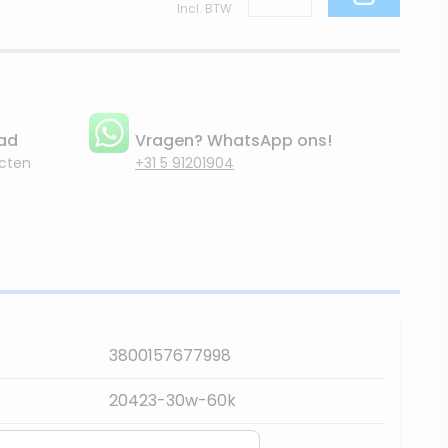
Incl. BTW
aad
Vragen? WhatsApp ons!
cten
+31 5 91201904
3800157677998
20423-30w-60k
Daglicht - 6000K