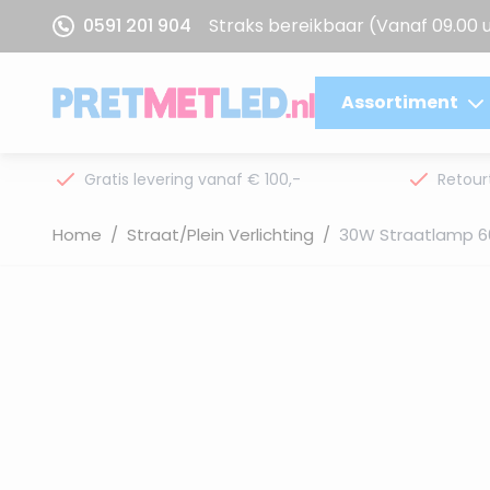
Ga naar de inhoud
0591 201 904
Straks bereikbaar
(Vanaf 09.00 
Assortiment
Gratis levering vanaf € 100,-
Retour
Home
/
Straat/Plein Verlichting
/
30W Straatlamp 6