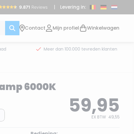
Levering in:
Contact
Mijn profiel
Winkelwagen
aad
Meer dan 100.000 tevreden klanten
lamp 6000K
59,95
EX BTW
49,55
Bediening: