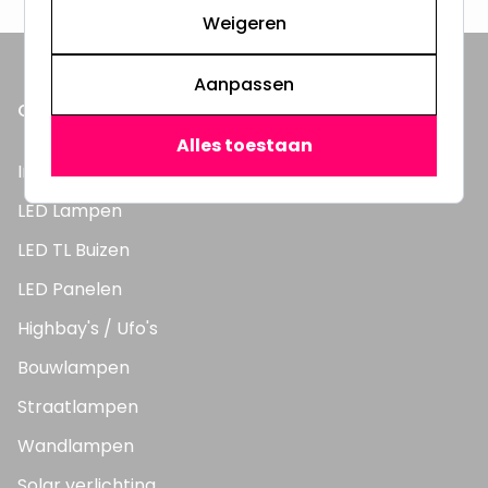
Weigeren
Aanpassen
ONZE PRODUCTEN
Alles toestaan
Inbouwspots
LED Lampen
LED TL Buizen
LED Panelen
Highbay's / Ufo's
Bouwlampen
Straatlampen
Wandlampen
Solar verlichting