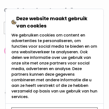
Gerelateerde categorieën
Deze website maakt gebruik
van cookies
Straat/Plein Verlichting
We gebruiken cookies om content en
advertenties te personaliseren, om
functies voor social media te bieden en om
ons websiteverkeer te analyseren. Ook
Klantenbeoordeling: 9.4/10
delen we informatie over uw gebruik van
meer dan 100.000 klanten gingen u voor
onze site met onze partners voor social
media, adverteren en analyse. Deze
Gratis verzending + snel geleverd
partners kunnen deze gegevens
Vanaf EUR100,- naar NL & BE
combineren met andere informatie die u
& 100 dagen recht op retour
aan ze heeft verstrekt of die ze hebben
verzameld op basis van uw gebruik van hun
Altijd uit eigen voorraad
services.
3000m2 - 60.000+ Producten