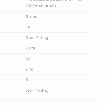
2000mAh NI-MH
Groen
1,4
Geen Fitting
2 jaar
AA
Zink
5
Star Trading