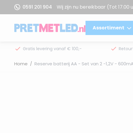
Ga naar de inhoud
0591 201 904
Wij zijn nu bereikbaar
(Tot 17.00 
Assortiment
Gratis levering vanaf € 100,-
Retour
Home
/
Reserve batterij AA - Set van 2 -1,2V - 600m