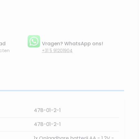
aad
Vragen? WhatsApp ons!
cten
+31 5 91201904
478-01-2-1
478-01-2-1
1x Oplaadbare batterij AA - 1,2V -