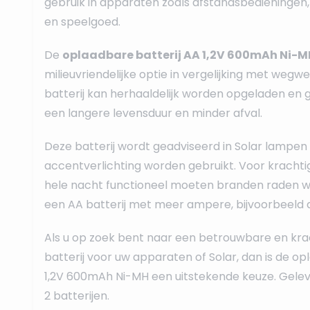
gebruik in apparaten zoals afstandsbedieningen
en speelgoed.
De
oplaadbare batterij AA 1,2V 600mAh Ni-M
milieuvriendelijke optie in vergelijking met wegw
batterij kan herhaaldelijk worden opgeladen en g
een langere levensduur en minder afval.
Deze batterij wordt geadviseerd in Solar lampen 
accentverlichting worden gebruikt. Voor kracht
hele nacht functioneel moeten branden raden we
een AA batterij met meer ampere, bijvoorbeeld 
Als u op zoek bent naar een betrouwbare en kr
batterij voor uw apparaten of Solar, dan is de op
1,2V 600mAh Ni-MH een uitstekende keuze. Gelev
2 batterijen.