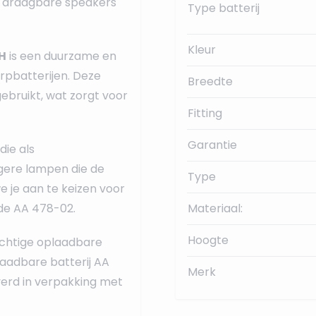
, draagbare speakers
Type batterij
Kleur
H
is een duurzame en
erpbatterijen. Deze
Breedte
ebruikt, wat zorgt voor
Fitting
Garantie
die als
igere lampen die de
Type
 je aan te keizen voor
de AA 478-02.
Materiaal:
Hoogte
achtige oplaadbare
laadbare batterij AA
Merk
erd in verpakking met