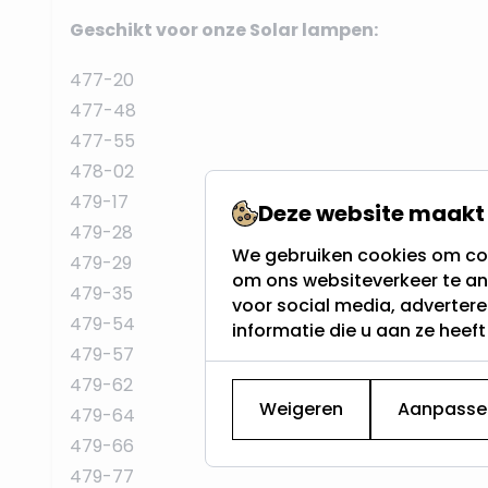
Geschikt voor onze Solar lampen:
477-20
477-48
477-55
478-02
479-17
Deze website maakt 
479-28
We gebruiken cookies om con
479-29
om ons websiteverkeer te an
479-35
voor social media, adverter
479-54
informatie die u aan ze heef
479-57
479-62
Weigeren
Aanpasse
479-64
479-66
479-77