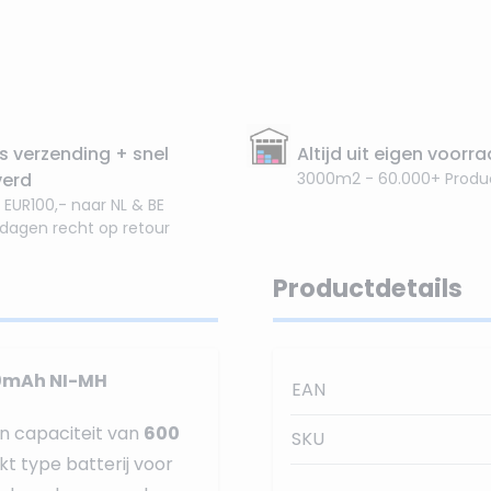
s verzending + snel
Altijd uit eigen voorr
verd
3000m2 - 60.000+ Produ
 EUR100,- naar NL & BE
 dagen recht op retour
Productdetails
600mAh NI-MH
EAN
 capaciteit van
600
SKU
kt type batterij voor