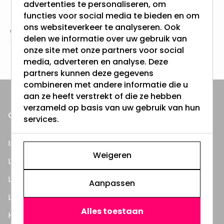
advertenties te personaliseren, om
& 100 dagen recht op retour
functies voor social media te bieden en om
ons websiteverkeer te analyseren. Ook
Altijd uit eigen voorraad
delen we informatie over uw gebruik van
onze site met onze partners voor social
3000m2 - 60.000+ Producten
media, adverteren en analyse. Deze
partners kunnen deze gegevens
combineren met andere informatie die u
aan ze heeft verstrekt of die ze hebben
verzameld op basis van uw gebruik van hun
ONZE PRODUCTEN
services.
Inbouwspots
Weigeren
LED Lampen
LED TL Buizen
Aanpassen
LED Panelen
Alles toestaan
Highbay's / Ufo's