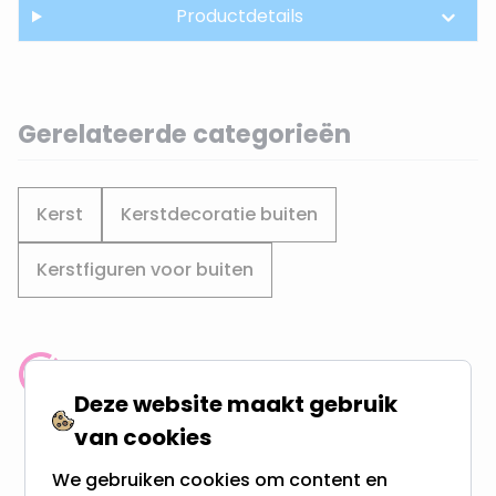
Productdetails
Gerelateerde categorieën
Kerst
Kerstdecoratie buiten
Kerstfiguren voor buiten
Klantenbeoordeling: 9.4/10
Deze website maakt gebruik
meer dan 100.000 klanten gingen u voor
van cookies
Gratis verzending + snel geleverd
We gebruiken cookies om content en
Vanaf EUR100,- naar NL & BE