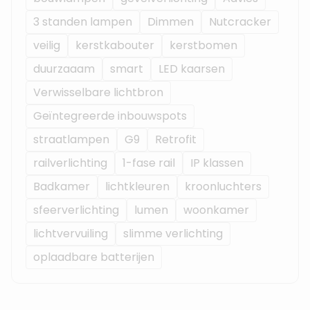
3 standen lampen
Dimmen
Nutcracker
veilig
kerstkabouter
kerstbomen
duurzaaam
smart
LED kaarsen
Verwisselbare lichtbron
Geïntegreerde inbouwspots
straatlampen
G9
Retrofit
railverlichting
1-fase rail
IP klassen
Badkamer
lichtkleuren
kroonluchters
sfeerverlichting
lumen
woonkamer
lichtvervuiling
slimme verlichting
oplaadbare batterijen