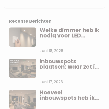
Recente Berichten
Welke dimmer heb ik
nodig voor LED
inbouwspots? Uitleg
zonder jargon
Juni 18, 2026
Inbouwspots
plaatsen: waar zet je
ze? De praktijkregels
per ruimte
Juni 17, 2026
Hoeveel
inbouwspots heb ik
nodig? De vuistregel
die anderen je niet