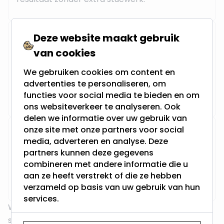
Wat is de minimale inbouwdiepte bij
Deze website maakt gebruik
zaagmaat 75mm?
van cookies
Vanaf
30mm
(inclusief plafondafwerking) zijn er
We gebruiken cookies om content en
al geschikte spots. Voor standaard
GU10-
advertenties te personaliseren, om
functies voor social media te bieden en om
lichtbronnen
heb je minimaal
60mm
nodig.
ons websiteverkeer te analyseren. Ook
delen we informatie over uw gebruik van
Zijn er ook waterdichte spots met zaagmaat
onze site met onze partners voor social
75mm?
media, adverteren en analyse. Deze
partners kunnen deze gegevens
combineren met andere informatie die u
Ja. Het assortiment bevat
IP44
en
IP65
aan ze heeft verstrekt of die ze hebben
uitvoeringen, geschikt voor badkamer en buiten.
verzameld op basis van uw gebruik van hun
services.
Weet je nog niet welke spot het beste bij jouw
situatie past? Bekijk ons complete aanbod