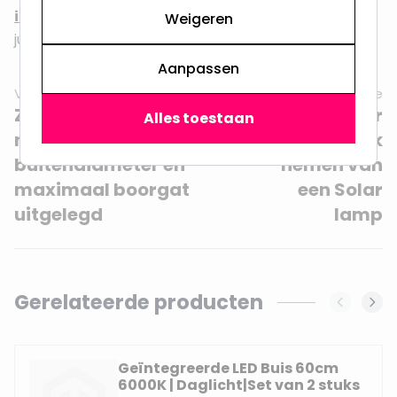
inbouwspots
of gebruik de
keuzehulp
om snel de
Weigeren
juiste spot te vinden.
Aanpassen
Vorige
Volgende
Zaagmaat inbouwspot:
Advies voor
Alles toestaan
minimaal boorgat,
het in gebruik
buitendiameter en
nemen van
maximaal boorgat
een Solar
uitgelegd
lamp
Gerelateerde producten
Navigating through the elements of the carousel is possi
Press to skip carousel
Geïntegreerde LED Buis 60cm
6000K | Daglicht|Set van 2 stuks