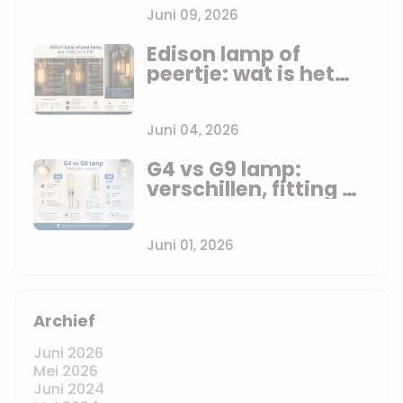
vertellen
Juni 09, 2026
Edison lamp of
peertje: wat is het
verschil?
Juni 04, 2026
G4 vs G9 lamp:
verschillen, fitting en
LED vervanging
uitgelegd
Juni 01, 2026
Archief
Juni 2026
Mei 2026
Juni 2024