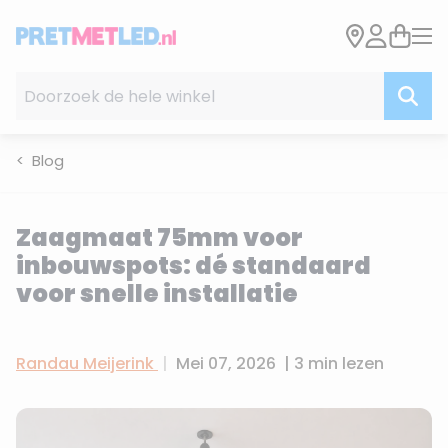
Ga naar de inhoud
Doorzoek de hele winkel
Blog
Zaagmaat 75mm voor
inbouwspots: dé standaard
voor snelle installatie
Randau Meijerink
|
Mei 07, 2026
|
3 min lezen