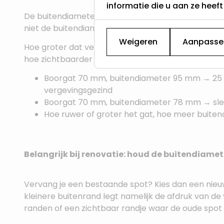
informatie die u aan ze heef
De buitendiameter is de totale breedte van de spot, 
niet de buitendiameter op zich — maar het
verschi
Weigeren
Aanpasse
Hoe groter dat verschil, hoe meer de spot afdekt r
hoe zichtbaarder oneffenheden worden.
Boorgat 70 mm, buitendiameter 95 mm → 25 m
vergevingsgezind
Boorgat 70 mm, buitendiameter 78 mm → sle
Hoe ruwer of groter het gat, hoe meer buiten
Belangrijk bij renovatie: houd de buitendiame
Vervang je een bestaande spot? Kies dan een nieu
kleinere buitenrand legt namelijk de afdruk van de 
randen of een zichtbaar randje waar de oude spot