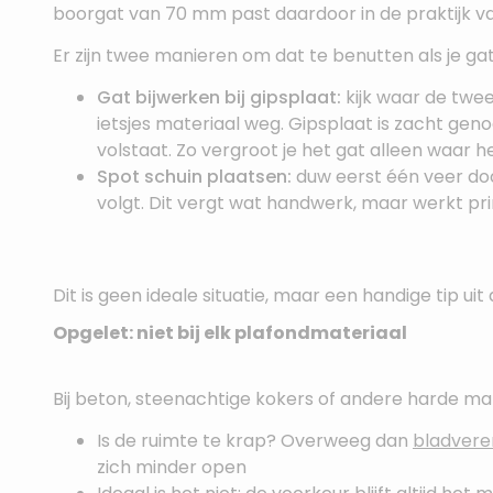
boorgat van 70 mm past daardoor in de praktijk va
Er zijn twee manieren om dat te benutten als je gat n
Gat bijwerken bij gipsplaat:
kijk waar de twe
ietsjes materiaal weg. Gipsplaat is zacht g
volstaat. Zo vergroot je het gat alleen waar h
Spot schuin plaatsen:
duw eerst één veer doo
volgt. Dit vergt wat handwerk, maar werkt prim
Dit is geen ideale situatie, maar een handige tip uit d
Opgelet: niet bij elk plafondmateriaal
Bij beton, steenachtige kokers of andere harde mate
Is de ruimte te krap? Overweeg dan
bladveren
zich minder open