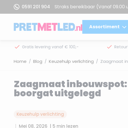
Ga naar de inhoud
0591 201 904
Straks bereikbaar
(Vanaf 09.00 
Assortiment
Gratis levering vanaf € 100,-
Retour
Home
/
Blog
/
Keuzehulp verlichting
/
Zaagmaat in
Zaagmaat inbouwspot: 
boorgat uitgelegd
Keuzehulp verlichting
|
Mei 08, 2026
|
5 min lezen