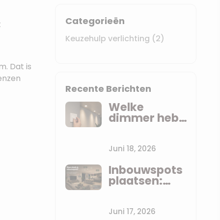
Categorieën
t
Keuzehulp verlichting
(2)
. Dat is
renzen
Recente Berichten
Welke
dimmer heb
ik nodig voor
LED
inbouwspots?
Juni 18, 2026
Uitleg zonder
Inbouwspots
jargon
plaatsen:
waar zet je
ze? De
praktijkregels
Juni 17, 2026