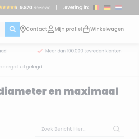
Levering in:
Contact
Mijn profiel
Winkelwagen
aad
Meer dan 100.000 tevreden klanten
boorgat uitgelegd
ndiameter en maximaal
Search
Search