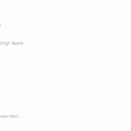
:
hangt deels
geworden.