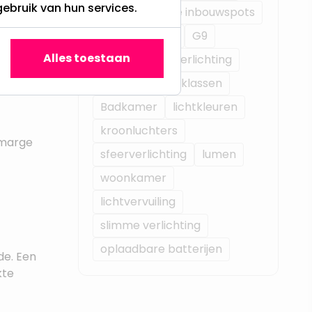
gebruik van hun services.
Geïntegreerde inbouwspots
telt, is
straatlampen
G9
 boorgat.
Alles toestaan
Retrofit
railverlichting
ap er is en
1-fase rail
IP klassen
Badkamer
lichtkleuren
kroonluchters
 marge
sfeerverlichting
lumen
woonkamer
lichtvervuiling
slimme verlichting
oplaadbare batterijen
de. Een
kte