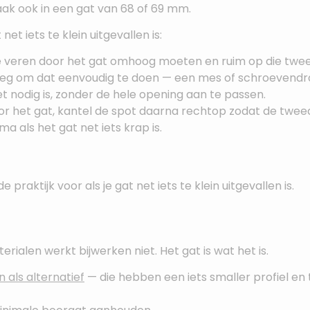
ak ook in een gat van 68 of 69 mm.
et iets te klein uitgevallen is:
e veren door het gat omhoog moeten en ruim op die twe
enoeg om dat eenvoudig te doen — een mes of schroevendr
et nodig is, zonder de hele opening aan te passen.
r het gat, kantel de spot daarna rechtop zodat de twee
a als het gat net iets krap is.
e praktijk voor als je gat net iets te klein uitgevallen is.
rialen werkt bijwerken niet. Het gat is wat het is.
 als alternatief
— die hebben een iets smaller profiel en