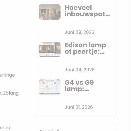
per ruimte
Hoeveel
inbouwspots
heb ik nodig?
De vuistregel
die anderen
Juni 09, 2026
je niet
Edison lamp
vertellen
of peertje:
wat is het
verschil?
Juni 04, 2026
erlinge
G4 vs G9
lamp:
. Zolang
verschillen,
fitting en LED
vervanging
Juni 01, 2026
uitgelegd
imaal