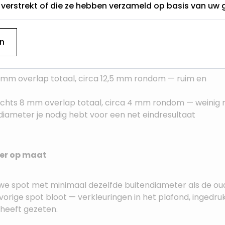
t verstrekt of die ze hebben verzameld op basis van uw 
inclusief de rand die zichtbaar over het plafond valt. Wat 
l
tussen de buitendiameter en de werkelijke maat van het
n
ondom het gat. Hoe kleiner het verschil, hoe minder overl
m overlap totaal, circa 12,5 mm rondom — ruim en
chts 8 mm overlap totaal, circa 4 mm rondom — weinig
diameter je nodig hebt voor een net eindresultaat
ter op maat
we spot met minimaal dezelfde buitendiameter als de ou
vorige spot bloot — verkleuringen in het plafond, ingedru
 heeft gezeten.