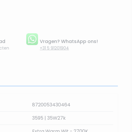
aad
Vragen? WhatsApp ons!
cten
+31 5 91201904
8720053430464
3595 | 35W27k
Extra Warm Wit - 2700K