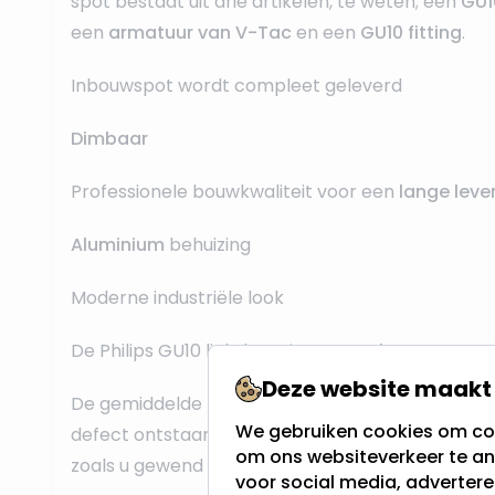
spot bestaat uit drie artikelen, te weten; een
GU1
een
armatuur van V-Tac
en een
GU10 fitting
.
Inbouwspot wordt compleet geleverd
Dimbaar
Professionele bouwkwaliteit voor een
lange leve
Aluminium
behuizing
Moderne industriële look
De Philips GU10 lichtbron is
vervangbaar
Deze website maakt 
De gemiddelde levensduur is 15.000 uur. Mocht 
We gebruiken cookies om con
defect ontstaan dan kan de GU10 spot gemakkel
om ons websiteverkeer te an
zoals u gewend bent van halogeenspots.
voor social media, adverter