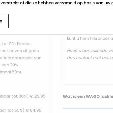
t verstrekt of die ze hebben verzameld op basis van uw 
aansluiten dan doet u 
onze standaard
aanslui
n
Deze ontvangt u na uw 
treft u een papieren ve
kunt u hem hieronder al
ieke LED dimmer.
Heeft u aanvullende vr
oet er van uit gaan
dan
contact
met ons o
e lichtopbrengst van
r een 20%
nimaal 80%!
mbaar tot 80%)
€ 29,95
Wat is een WAGO laskl
aar tot 80%)
€ 64,95