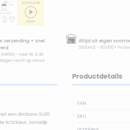
s verzending + snel
Altijd uit eigen voorr
verd
3000m2 - 60.000+ Produ
 EUR100,- naar NL & BE
 dagen recht op retour
Productdetails
EAN
met een dimbare GU10
SKU
de lichtkleur, namelijk
Lichtkleur