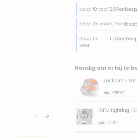
Koop 10 voor
12,05
en
besp
Koop 25 voor
11,75
en
bes
Koop 50
11,45
en
bes
voor
Handig om er bij te b
Lasklem - set 
sku: 95567
RTM Lighting L
sku: 74701