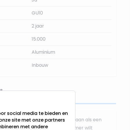
GU10
2 jaar
15.000
Aluminium
Inbouw
s
or social media te bieden en
ampen sluit u op dezelfde manier aan als een
onze site met onze partners
ombineren met andere
 u meerdere spots achter één dimmer wilt