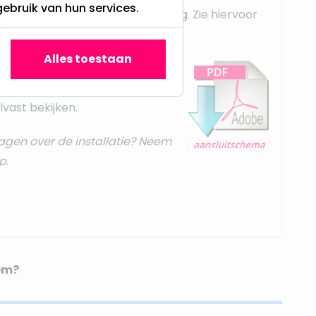
gebruik van hun services.
dit middels een
parallel schakeling
. Zie hiervoor
t instructies
.
Alles toestaan
bestelling zowel per e-mail, ook
rsie aan bij uw bestelling. Ook
vast bekijken.
agen over de installatie? Neem
p
.
em?