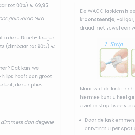
ar tot 80%)
€ 69,95
De WAGO
lasklem
is e
ons geleverde Gira
kroonsteentje;
veilige
draad met zowel een va
nt u deze
Busch-Jaeger
ots (dimbaar tot 90%)
€
mer? Dat kan, we
Philips heeft een groot
test, deze opties
Maar wat de lasklem he
hiermee kunt u heel
ge
u ziet in stap twee van
Door de lasklemmen 
re dimmers dan degene
ontvangt u
per spot