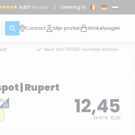
Levering in:
Contact
Mijn profiel
Winkelwagen
aad
Meer dan 100.000 tevreden klanten
pot | Rupert
12,45
EX BTW
10,29