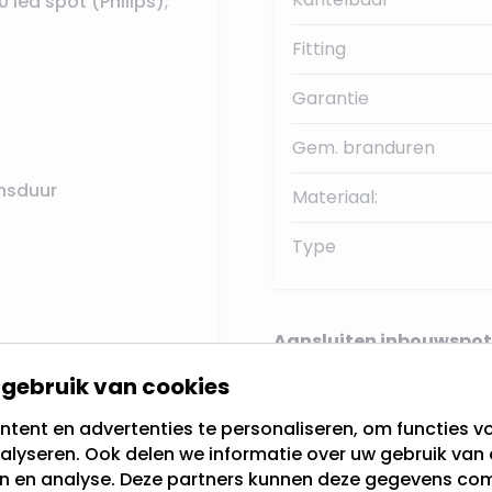
0 led spot (Philips)
,
Fitting
Garantie
Gem. branduren
nsduur
Materiaal:
Type
Aansluiten inbouwspot
gebruik van cookies
er onverhoopt een
tent en advertenties te personaliseren, om functies vo
ijk vervangen worden,
Onze Philips GU10 LED l
alyseren. Ook delen we informatie over uw gebruik van 
en en analyse. Deze partners kunnen deze gegevens c
normale lamp
. Indien