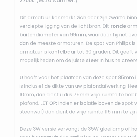
2700K
(extra warm wit)
.
Dit armatuur kenmerkt zich door zijn zwarte bin
verdiepte ligging van de lichtbron. Dit
ronde
arma
buitendiameter
van
99mm
, waardoor hij net eve
dan de meeste armaturen. De spot van Philips is
armatuur is
kantelbaar
tot 30 graden. Dit geeft
mogelijkheden om de juiste
sfeer
in huis te creër
U heeft voor het plaatsen van deze spot
85mm i
is inclusief de dikte van uw plafondafwerking. He
10mm, dan dient u dus 75mm vrije ruimte te heb
plafond.
LET OP:
indien er isolatie boven de spot 
steenwol) dan dient de vrije ruimte 115 mm te zijn
Deze 3W versie vervangt de 35W gloeilamp of ha