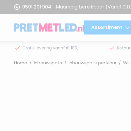
Ga naar de inhoud
0591 201 904
Maandag bereikbaar
(Vanaf 09.
Assortiment
Gratis levering vanaf € 100,-
Retour
Home
/
Inbouwspots
/
Inbouwspots per kleur
/
Wit