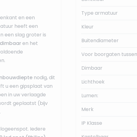
Type armatuur
nenkant en een
tuur heeft een
Kleur
n een slag groter is
Buitendiameter
dimbaar
en het
 voldoende
Voor boorgaten tussen
en.
Dimbaar
nbouwdiepte
nodig, dit
Lichthoek
eft u een gipsplaat van
ben in uw verlaagde
Lumen:
wordt geplaatst (bijv
Merk
.
IP Klasse
logeenspot. Iedere
Kantelbaar