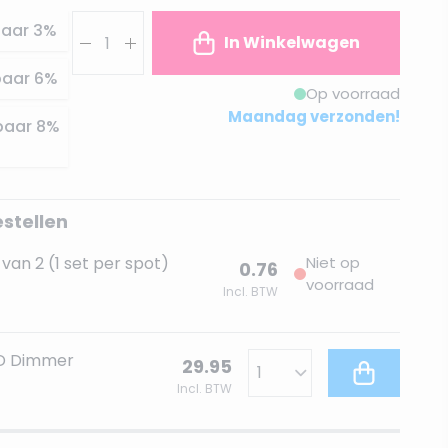
Aantal
aar
3
%
In Winkelwagen
paar
6
%
Op voorraad
Maandag verzonden!
paar
8
%
estellen
van 2 (1 set per spot)
Niet op
0.76
voorraad
Incl. BTW
ED Dimmer
29.95
Incl. BTW