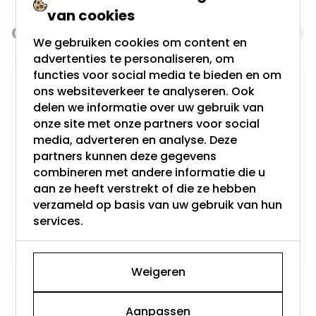
van cookies
Gerelateerde producten
Navigating through the elements of the carousel is possi
Press to skip carousel
We gebruiken cookies om content en
advertenties te personaliseren, om
functies voor social media te bieden en om
Dimtone inbouwspot | Havard
ons websiteverkeer te analyseren. Ook
delen we informatie over uw gebruik van
onze site met onze partners voor social
media, adverteren en analyse. Deze
4.9 Watt - Vervangt 35Watt
partners kunnen deze gegevens
Dimbaar en 230Volt
combineren met andere informatie die u
Inbouwdiepte: 95MM
aan ze heeft verstrekt of die ze hebben
Boorgat: 90MM - 95MM
Philips LED - GU10
verzameld op basis van uw gebruik van hun
services.
Vanaf
Op voorraad,
17,45
Maandag verzonden
Weigeren
Aanpassen