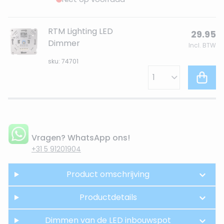
RTM Lighting LED
29.95
Dimmer
Incl. BTW
sku: 74701
Vragen? WhatsApp ons!
+31 5 91201904
Product omschrijving
Productdetails
Dimmen van de LED inbouwspot