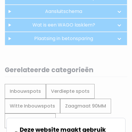
Aansluitschema
Wat is een WAGO lasklem?
Plaatsing in betonsparing
Gerelateerde categorieën
Inbouwspots
Verdiepte spots
Witte Inbouwspots
Zaagmaat 90MM
Zaagmaat 95MM
Deze website maakt gebruik