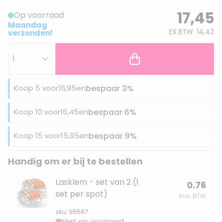
17,45
Op voorraad
Maandag
EX BTW
14,42
verzonden!
Koop 5 voor
16,95
en
bespaar
3
%
Koop 10 voor
16,45
en
bespaar
6
%
Koop 15 voor
15,95
en
bespaar
9
%
Handig om er bij te bestellen
Lasklem - set van 2 (1
0.76
set per spot)
Incl. BTW
sku: 95567
Niet op voorraad