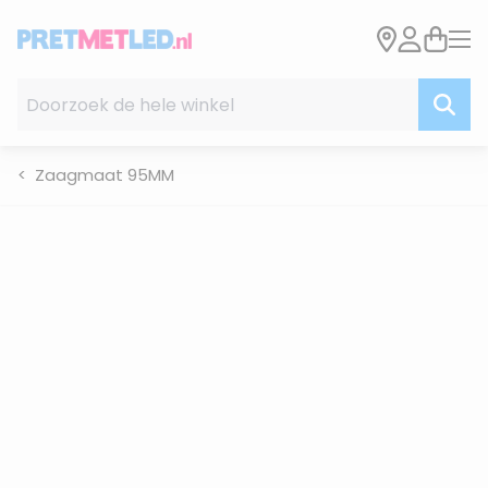
Ga naar de inhoud
Doorzoek de hele winkel
Zaagmaat 95MM