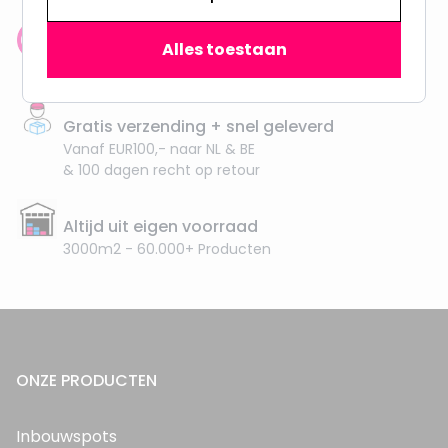
Klantenbeoordeling: 9.4/10
Alles toestaan
meer dan 100.000 klanten gingen u voor
Gratis verzending + snel geleverd
Vanaf EUR100,- naar NL & BE
& 100 dagen recht op retour
Altijd uit eigen voorraad
3000m2 - 60.000+ Producten
ONZE PRODUCTEN
Inbouwspots