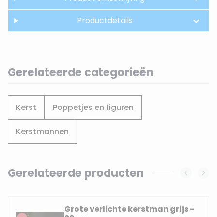
Productdetails
Gerelateerde categorieën
Kerst
Poppetjes en figuren
Kerstmannen
Gerelateerde producten
Navigating through the elements of the carousel is possi
Press to skip carousel
Grote verlichte kerstman grijs -