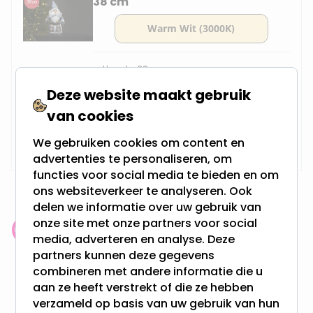
38 cm
Hoogte: 38 cm
Aantal LED's: 8
Deze website maakt gebruik
Werkt op batterijen
Gemaakt van polyester
van cookies
Op voorraad,
14,95
We gebruiken cookies om content en
Maandag verzonden
advertenties te personaliseren, om
functies voor social media te bieden en om
ons websiteverkeer te analyseren. Ook
delen we informatie over uw gebruik van
onze site met onze partners voor social
Klantenbeoordeling: 9.4/10
media, adverteren en analyse. Deze
meer dan 100.000 klanten gingen u voor
partners kunnen deze gegevens
combineren met andere informatie die u
aan ze heeft verstrekt of die ze hebben
Gratis verzending + snel geleverd
verzameld op basis van uw gebruik van hun
Vanaf EUR100,- naar NL & BE