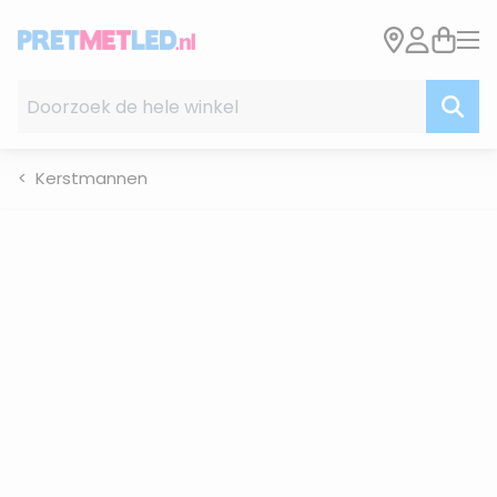
Ga naar de inhoud
Doorzoek de hele winkel
Kerstmannen