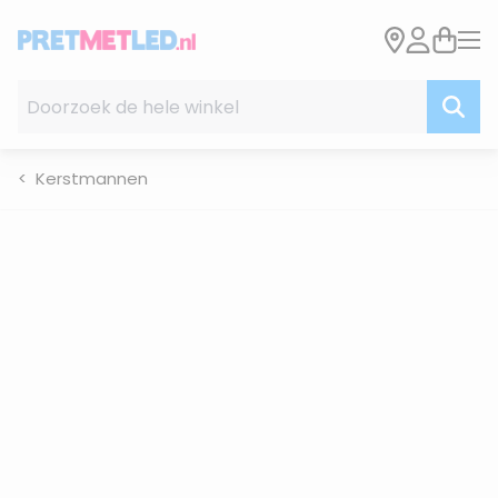
Ga naar de inhoud
Doorzoek de hele winkel
Kerstmannen