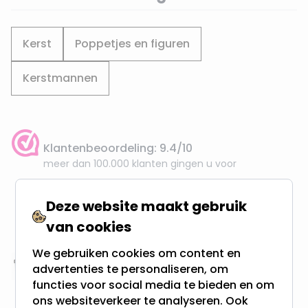
Kerst
Poppetjes en figuren
Kerstmannen
Klantenbeoordeling: 9.4/10
meer dan 100.000 klanten gingen u voor
Gratis verzending + snel geleverd
Deze website maakt gebruik
Vanaf EUR100,- naar NL & BE
van cookies
& 100 dagen recht op retour
We gebruiken cookies om content en
advertenties te personaliseren, om
Altijd uit eigen voorraad
functies voor social media te bieden en om
3000m2 - 60.000+ Producten
ons websiteverkeer te analyseren. Ook