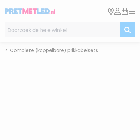
Ga naar de inhoud
Doorzoek de hele winkel
Complete (koppelbare) prikkabelsets