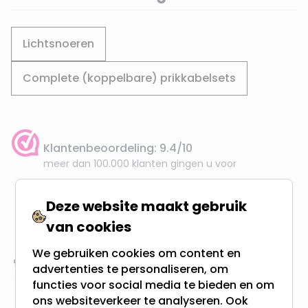
Lichtsnoeren
Complete (koppelbare) prikkabelsets
Klantenbeoordeling: 9.4/10
meer dan 100.000 klanten gingen u voor
Gratis verzending + snel geleverd
Deze website maakt gebruik
Vanaf EUR100,- naar NL & BE
van cookies
& 100 dagen recht op retour
We gebruiken cookies om content en
advertenties te personaliseren, om
Altijd uit eigen voorraad
functies voor social media te bieden en om
3000m2 - 60.000+ Producten
ons websiteverkeer te analyseren. Ook