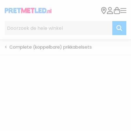
Ga naar de inhoud
Doorzoek de hele winkel
Complete (koppelbare) prikkabelsets