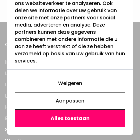
ons websiteverkeer te analyseren. Ook
3000m2 - 60.000+ Producten
delen we informatie over uw gebruik van
onze site met onze partners voor social
media, adverteren en analyse. Deze
partners kunnen deze gegevens
combineren met andere informatie die u
ONZE PRODUCTEN
aan ze heeft verstrekt of die ze hebben
verzameld op basis van uw gebruik van hun
services.
Inbouwspots
LED Lampen
Weigeren
LED TL Buizen
LED Panelen
Aanpassen
Highbay's / Ufo's
Alles toestaan
Bouwlampen
Straatlampen