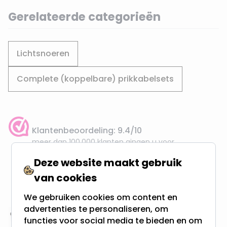
Gerelateerde categorieën
Lichtsnoeren
Complete (koppelbare) prikkabelsets
Klantenbeoordeling: 9.4/10
meer dan 100.000 klanten gingen u voor
Deze website maakt gebruik
Gratis verzending + snel geleverd
van cookies
Vanaf EUR100,- naar NL & BE
& 100 dagen recht op retour
We gebruiken cookies om content en
advertenties te personaliseren, om
functies voor social media te bieden en om
Altijd uit eigen voorraad