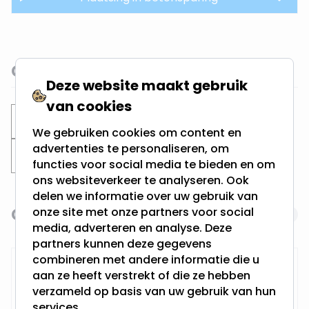
Gerelateerde categorieën
Deze website maakt gebruik
van cookies
Inbouwspots
Ronde spots
We gebruiken cookies om content en
advertenties te personaliseren, om
Zwarte inbouwspots
Zaagmaat 80MM
functies voor social media te bieden en om
ons websiteverkeer te analyseren. Ook
delen we informatie over uw gebruik van
Gerelateerde producten
onze site met onze partners voor social
Navigating through the elements of the carousel is possi
Press to skip carousel
media, adverteren en analyse. Deze
partners kunnen deze gegevens
combineren met andere informatie die u
RTM Lighting LED Dimmer
aan ze heeft verstrekt of die ze hebben
verzameld op basis van uw gebruik van hun
services.