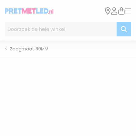
Ga naar de inhoud
Doorzoek de hele winkel
Zaagmaat 80MM