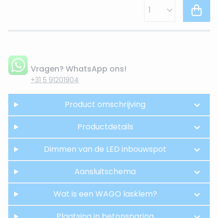
Vragen? WhatsApp ons!
+31 5 91201904
Product omschrijving
Productdetails
Dimmen van de LED inbouwspot
Aansluitschema
Wat is een WAGO lasklem?
Plaatsing in betonsparing