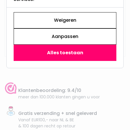
Weigeren
Aanpassen
Op voorraad,
29,95
Maandag verzonden
Alles toestaan
Klantenbeoordeling: 9.4/10
meer dan 100.000 klanten gingen u voor
Gratis verzending + snel geleverd
Vanaf EUR100,- naar NL & BE
& 100 dagen recht op retour