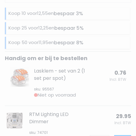
Koop 10 voor
12,55
en
bespaar
3
%
Koop 25 voor
12,25
en
bespaar
5
%
Koop 50 voor
11,95
en
bespaar
8
%
Handig om er bij te bestellen
Lasklem - set van 2 (1
0.76
set per spot)
Incl. BTW
sku: 95567
Niet op voorraad
RTM Lighting LED
29.95
Dimmer
Incl. BTW
sku: 74701