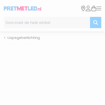
Ga naar de inhoud
Doorzoek de hele winkel
IJspegelverlichting