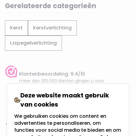
Gerelateerde categorieën
Kerst
Kerstverlichting
IJspegelverlichting
Klantenbeoordeling: 9.4/10
meer dan 100.000 klanten gingen u voor
Deze website maakt gebruik
Gratis verzending + snel geleverd
van cookies
Vanaf EUR100,- naar NL & BE
& 100 dagen recht op retour
We gebruiken cookies om content en
advertenties te personaliseren, om
Altijd uit eigen voorraad
functies voor social media te bieden en om
3000m2 - 60.000+ Producten