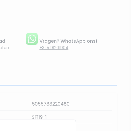
aad
Vragen? WhatsApp ons!
cten
+31 5 91201904
5055788220480
SF119-1
300