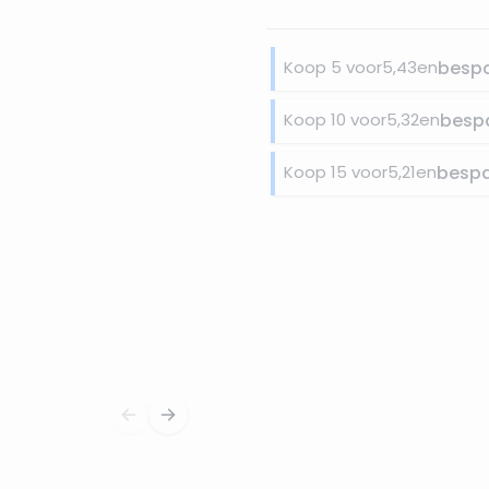
Koop 5 voor
5,43
en
besp
Koop 10 voor
5,32
en
besp
Koop 15 voor
5,21
en
besp