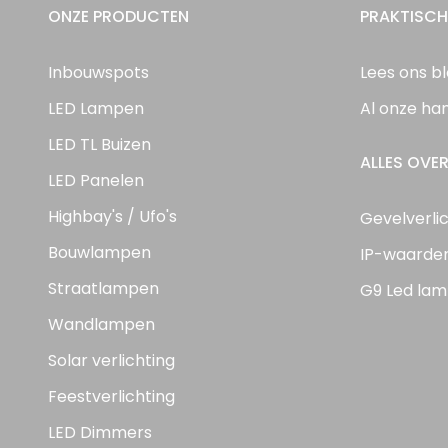
ONZE PRODUCTEN
PRAKTISCH
Inbouwspots
Lees ons b
LED Lampen
Al onze ha
LED TL Buizen
ALLES OVER
LED Panelen
Highbay's / Ufo's
Gevelverli
Bouwlampen
IP-waarde
Straatlampen
G9 Led lam
Wandlampen
Solar verlichting
Feestverlichting
LED Dimmers