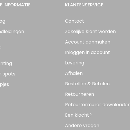
E INFORMATIE
KLANTENSERVICE
log
Contact
ndleidingen
Zakelijke klant worden
Account aanmaken
:
Inloggen in account
Levering
chting
Afhalen
n spots
Bestellen & Betalen
pjes
Retourneren
Retourformulier downloade
Een klacht?
Andere vragen