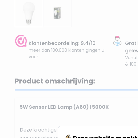
Klantenbeoordeling: 9.4/10
Grati
meer dan 100.000 klanten gingen u
gele
voor
Vanaf
& 100
Product omschrijving:
5W Sensor LED Lamp (A60) | 5000K
Deze krachtige
E27 LED lamp
met ingebouwde
D