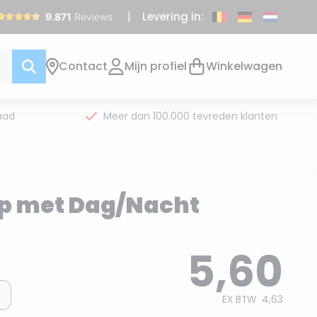
Levering in:
Contact
Mijn profiel
Winkelwagen
aad
Meer dan 100.000 tevreden klanten
p met Dag/Nacht
5,60
EX BTW
4,63