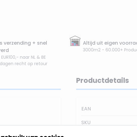
s verzending + snel
Altijd uit eigen voorr
verd
3000m2 - 60.000+ Produ
 EUR100,- naar NL & BE
 dagen recht op retour
Productdetails
EAN
SKU
ag/Nachtsensor
is
Stralingshoek