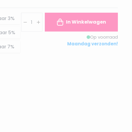
Aantal
aar
3
%
In Winkelwagen
aar
5
%
Op voorraad
Maandag verzonden!
aar
7
%