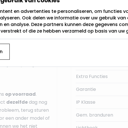
gebruik van cookies
 gloeilamp
, maar is
om het ingewikkeld te
tent en advertenties te personaliseren, om functies vo
Fitting
kunststof. De
alyseren. Ook delen we informatie over uw gebruik van 
of mat glas van
en en analyse. Deze partners kunnen deze gegevens c
Lichtkleur
t verstrekt of die ze hebben verzameld op basis van uw 
Dimbaar
g
, ook wel E27
Merk
n
m, en een lengte van
Lumen:
Chip
en op de gehele
Extra Functies
Garantie
ons
op voorraad
.
uct
dezelfde
dag nog
IP Klasse
robleem, terug sturen
Gem. branduren
or een ander model of
unnen we het niet
Lichthoek