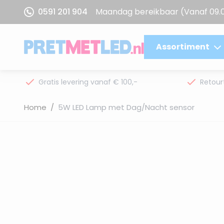
Ga naar de inhoud
0591 201 904
Maandag bereikbaar
(Vanaf 09.
Assortiment
Gratis levering vanaf € 100,-
Retour
Home
/
5W LED Lamp met Dag/Nacht sensor