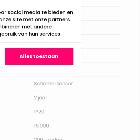
or social media te bieden en
E27
onze site met onze partners
ombineren met andere
Helder Wit - 5000K
gebruik van hun services.
Nee
Integral
Alles toestaan
470LM
Schemersensor
2 jaar
IP20
15.000
200 graden