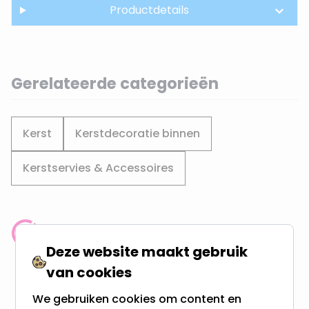
Productdetails
Gerelateerde categorieën
Kerst
Kerstdecoratie binnen
Kerstservies & Accessoires
Klantenbeoordeling: 9.4/10
Deze website maakt gebruik
meer dan 100.000 klanten gingen u voor
van cookies
Gratis verzending + snel geleverd
We gebruiken cookies om content en
Vanaf EUR100,- naar NL & BE