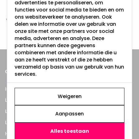
advertenties te personaliseren, om
& 100 dagen recht op retour
functies voor social media te bieden en om
ons websiteverkeer te analyseren. Ook
Altijd uit eigen voorraad
delen we informatie over uw gebruik van
onze site met onze partners voor social
3000m2 - 60.000+ Producten
media, adverteren en analyse. Deze
partners kunnen deze gegevens
combineren met andere informatie die u
aan ze heeft verstrekt of die ze hebben
verzameld op basis van uw gebruik van hun
ONZE PRODUCTEN
services.
Inbouwspots
Weigeren
LED Lampen
LED TL Buizen
Aanpassen
LED Panelen
Alles toestaan
Highbay's / Ufo's