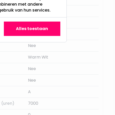
ombineren met andere
gebruik van hun services.
Tafel decoratie
40
Alles toestaan
Anders
Nee
Warm Wit
Nee
Nee
A
 (uren)
7000
0