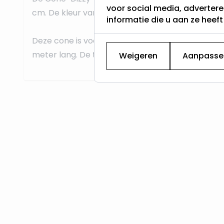
voor social media, adverter
cm. De kleur van het metaal is koper.
informatie die u aan ze heef
Deze cone is voorzien van een transformator euro
meter lang. De totale levensduur van de led verli
Weigeren
Aanpasse