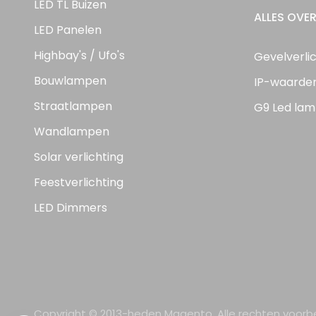
LED TL Buizen
ALLES OVER
LED Panelen
Highbay's / Ufo's
Gevelverli
Bouwlampen
IP-waarde
Straatlampen
G9 Led lam
Wandlampen
Solar verlichting
Feestverlichting
LED Dimmers
Copyright © 2013-heden Magento. Alle rechten voor