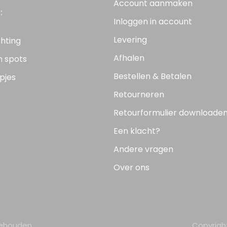
Account aanmaken
:
Inloggen in account
Levering
chting
Afhalen
n spots
Bestellen & Betalen
pjes
Retourneren
Retourformulier downloade
Een klacht?
Andere vragen
Over ons
behouden.
Copyrigh