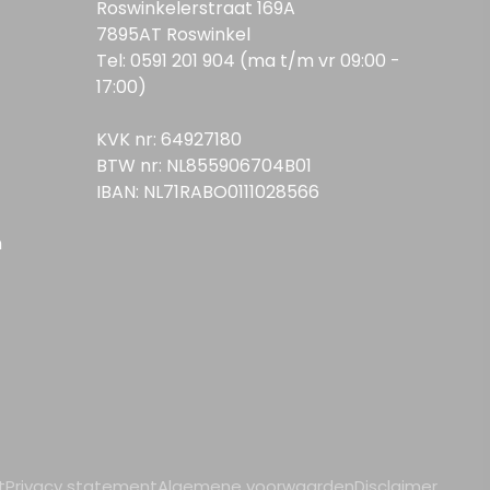
Roswinkelerstraat 169A
7895AT Roswinkel
Tel: 0591 201 904 (ma t/m vr 09:00 -
17:00)
KVK nr: 64927180
BTW nr: NL855906704B01
IBAN: NL71RABO0111028566
n
t
Privacy statement
Algemene voorwaarden
Disclaimer