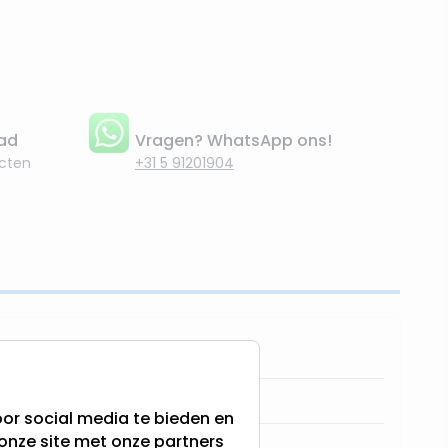
aad
Vragen? WhatsApp ons!
cten
+31 5 91201904
7391482017208
700-22
or social media te bieden en
onze site met onze partners
Star Trading