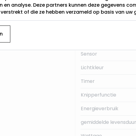
en en analyse. Deze partners kunnen deze gegevens c
t verstrekt of die ze hebben verzameld op basis van uw 
Categorie
plug. Het snoer is 3
Hoogte (cm)
chting is +/- 7.000uur!
n
Soort Figuur
Sensor
Lichtkleur
Timer
Knipperfunctie
Energieverbruik
gemiddelde levensduur
Wattage