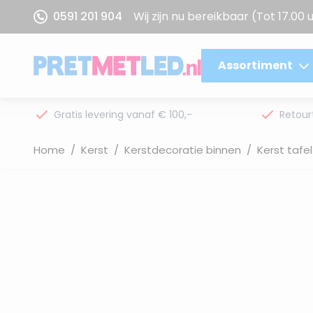
Ga naar de inhoud
0591 201 904
Wij zijn nu bereikbaar
(Tot 17.00 
Assortiment
Gratis levering vanaf € 100,-
Retour
Home
/
Kerst
/
Kerstdecoratie binnen
/
Kerst tafe