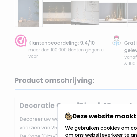
Klantenbeoordeling: 9.4/10
Grati
meer dan 100.000 klanten gingen u
gele
voor
Vanaf
& 100
Product omschrijving:
Decoratie Cone "Dizzy" 40cm - k
Deze website maakt 
Decoreer uw woonkamer mett deze
verlichte 
voorzien van 25 lichtpuntjes en is geschikt om bi
We gebruiken cookies om con
om ons websiteverkeer te an
De Cone "Dizzy" heeft een hoogte van 40cm en 