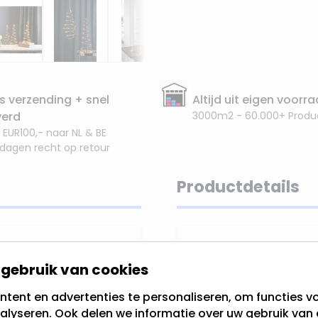
s verzending + snel
Altijd uit eigen voorr
verd
3000m2 - 60.000+ Produ
 EUR100,- naar NL & BE
 dagen recht op retour
Productdetails
oper
EAN
gebruik van cookies
cone
. De "Dizzy" is
SKU
nnenshuis te gebruiken.
tent en advertenties te personaliseren, om functies vo
alyseren. Ook delen we informatie over uw gebruik van 
een diameter van 15
Merk