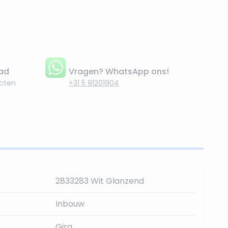
aad
Vragen? WhatsApp ons!
cten
+31 5 91201904
2833283 Wit Glanzend
Inbouw
Gira