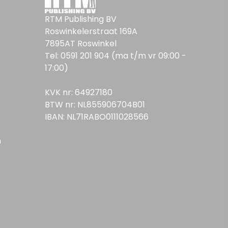
RTM Publishing BV
Roswinkelerstraat 169A
7895AT Roswinkel
Tel: 0591 201 904 (ma t/m vr 09:00 -
17:00)
KVK nr: 64927180
BTW nr: NL855906704B01
IBAN: NL71RABO0111028566
n