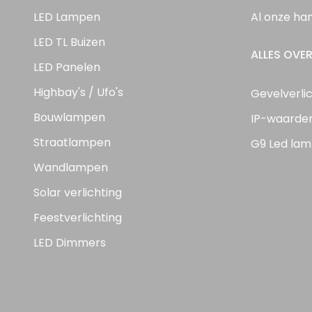
LED Lampen
Al onze ha
LED TL Buizen
ALLES OVER
LED Panelen
Highbay's / Ufo's
Gevelverli
Bouwlampen
IP-waarde
Straatlampen
G9 Led lam
Wandlampen
Solar verlichting
Feestverlichting
LED Dimmers