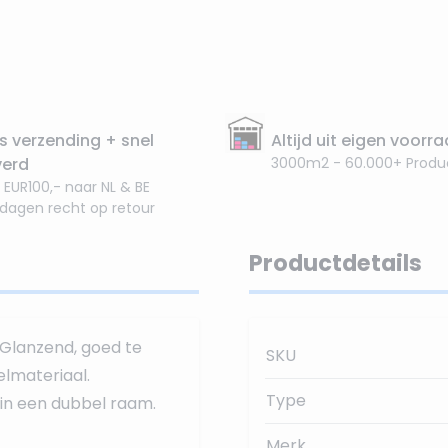
s verzending + snel
Altijd uit eigen voorr
verd
3000m2 - 60.000+ Produ
 EUR100,- naar NL & BE
 dagen recht op retour
Productdetails
 Glanzend, goed te
SKU
lmateriaal.
Type
in een dubbel raam.
Merk