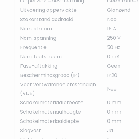
Oppervlaktebescherming
Geen (onbeh
Uitvoering oppervlakte
Glanzend
Stekerstand gedraaid
Nee
Nom. stroom
16 A
Nom. spanning
250 V
Frequentie
50 Hz
Nom. foutstroom
0 mA
Fase-aftakking
Geen
Beschermingsgraad (IP)
IP20
Voor verzwarende omstandigh.
Nee
(VDE)
Schakelmateriaalbreedte
0 mm
Schakelmateriaalhoogte
0 mm
Schakelmateriaaldiepte
0 mm
Slagvast
Ja