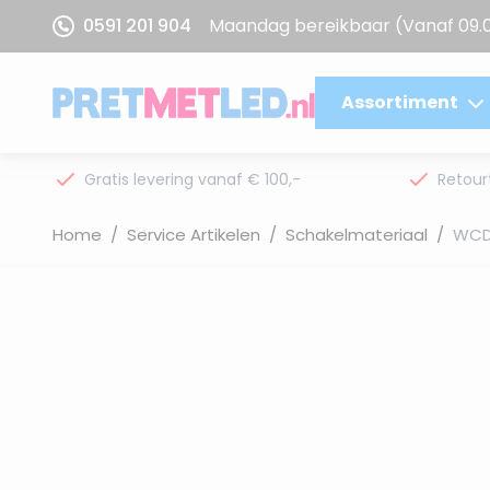
Ga naar de inhoud
0591 201 904
Maandag bereikbaar
(Vanaf 09.
Assortiment
Gratis levering vanaf € 100,-
Retour
Home
/
Service Artikelen
/
Schakelmateriaal
/
WCD