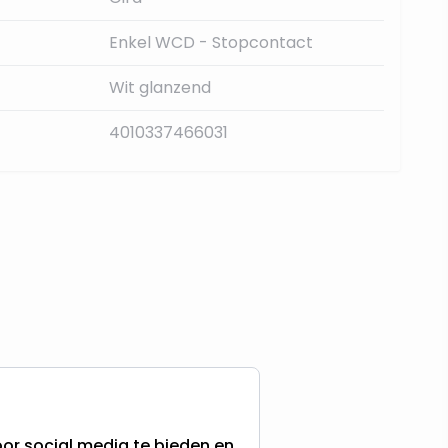
Enkel WCD - Stopcontact
Wit glanzend
4010337466031
or social media te bieden en