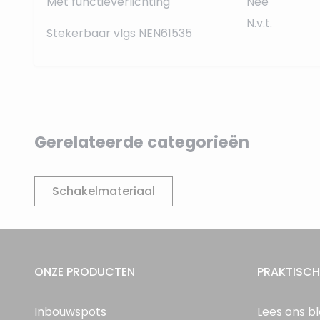
Met functieverlichting
Nee
N.v.t.
Stekerbaar vlgs NEN61535
Gerelateerde categorieën
Schakelmateriaal
ONZE PRODUCTEN
PRAKTISCH
Inbouwspots
Lees ons b