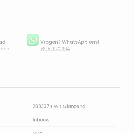
aad
Vragen? WhatsApp ons!
cten
+31 5 91201904
2833374 Wit Glanzend
Inbouw
Gira