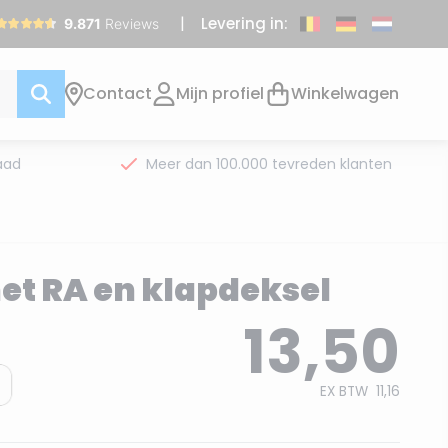
Levering in:
Contact
Mijn profiel
Winkelwagen
aad
Meer dan 100.000 tevreden klanten
t RA en klapdeksel
13,50
EX BTW
11,16