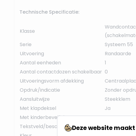
Technische Specificatie:
Wandcontac
Klasse
(schakelmate
Serie
Systeem 55
Uitvoering
Randaarde
Aantal eenheden
1
Aantal contactdozen schakelbaar
0
Uitvoeringsvorm afdekking
Centraalpla
Opdruk/indicatie
Zonder opdr
Aansluitwijze
Steekklem
Met klapdeksel
Ja
Met kinderbeveiliging
Nee
Tekstveld/beschrijvingsvlak
Nee
Deze website maakt 
Kleur
Zuiver-wit/e