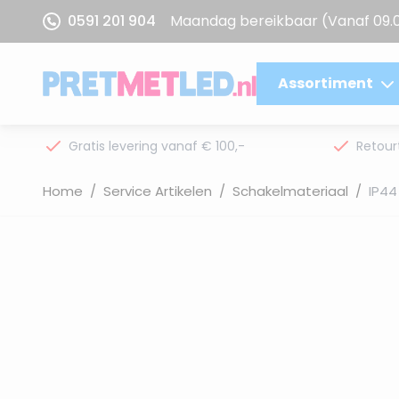
Ga naar de inhoud
0591 201 904
Maandag bereikbaar
(Vanaf 09.
Assortiment
Gratis levering vanaf € 100,-
Retour
Home
/
Service Artikelen
/
Schakelmateriaal
/
IP44