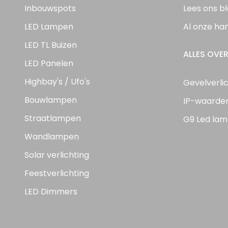
Inbouwspots
Lees ons b
LED Lampen
Al onze ha
LED TL Buizen
ALLES OVER
LED Panelen
Highbay's / Ufo's
Gevelverli
Bouwlampen
IP-waarde
Straatlampen
G9 Led lam
Wandlampen
Solar verlichting
Feestverlichting
LED Dimmers