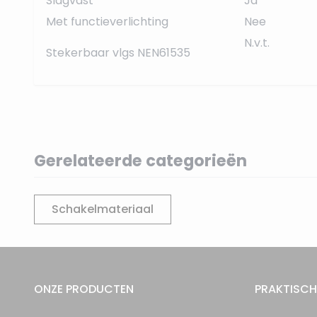
Slagvast
Ja
Met functieverlichting
Nee
N.v.t.
Stekerbaar vlgs NEN61535
Gerelateerde categorieën
Schakelmateriaal
ONZE PRODUCTEN
PRAKTISCH