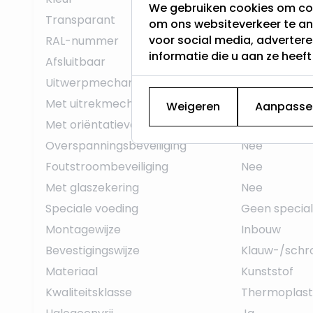
We gebruiken cookies om con
Transparant
Nee
om ons websiteverkeer te an
voor social media, adverter
RAL-nummer
1013
informatie die u aan ze heef
Afsluitbaar
Nee
Uitwerpmechanisme
Nee
Met uitrekmechanisme
Nee
Weigeren
Aanpasse
Met oriëntatieverlichting
Nee
Overspanningsbeveiliging
Nee
Foutstroombeveiliging
Nee
Met glaszekering
Nee
Speciale voeding
Geen special
Montagewijze
Inbouw
Bevestigingswijze
Klauw-/schr
Materiaal
Kunststof
Kwaliteitsklasse
Thermoplast