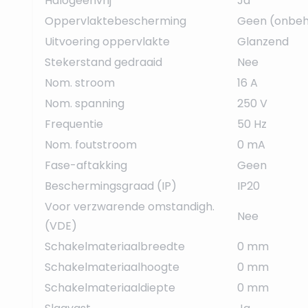
Halogeenvrij
Ja
Oppervlaktebescherming
Geen (onbeh
Uitvoering oppervlakte
Glanzend
Stekerstand gedraaid
Nee
Nom. stroom
16 A
Nom. spanning
250 V
Frequentie
50 Hz
Nom. foutstroom
0 mA
Fase-aftakking
Geen
Beschermingsgraad (IP)
IP20
Voor verzwarende omstandigh.
Nee
(VDE)
Schakelmateriaalbreedte
0 mm
Schakelmateriaalhoogte
0 mm
Schakelmateriaaldiepte
0 mm