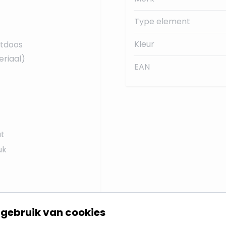
Type element
Kleur
tdoos
riaal)
EAN
at
uk
gebruik van cookies
lektrowit