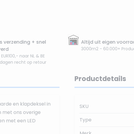
s verzending + snel
Altijd uit eigen voorr
verd
3000m2 - 60.000+ Produ
 EUR100,- naar NL & BE
 dagen recht op retour
Productdetails
rde en klapdeksel in
SKU
n met ons overige
Type
men met een LED
Merk