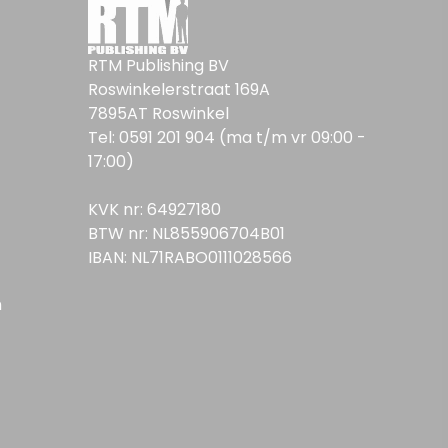
RTM Publishing BV
Roswinkelerstraat 169A
7895AT Roswinkel
Tel: 0591 201 904 (ma t/m vr 09:00 -
17:00)
KVK nr: 64927180
BTW nr: NL855906704B01
IBAN: NL71RABO0111028566
n