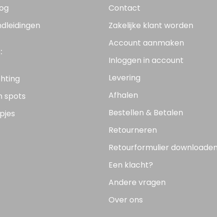
log
Contact
ndleidingen
Zakelijke klant worden
Account aanmaken
:
Inloggen in account
Levering
chting
Afhalen
n spots
Bestellen & Betalen
pjes
Retourneren
Retourformulier downloade
Een klacht?
Andere vragen
Over ons