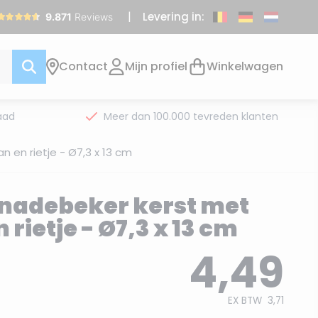
Levering in:
Contact
Mijn profiel
Winkelwagen
aad
Meer dan 100.000 tevreden klanten
 en rietje - Ø7,3 x 13 cm
nadebeker kerst met
rietje - Ø7,3 x 13 cm
4,49
EX BTW
3,71