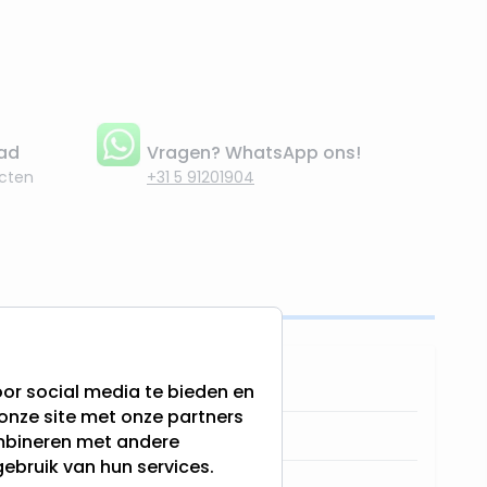
aad
Vragen? WhatsApp ons!
cten
+31 5 91201904
8720847134967
or social media te bieden en
onze site met onze partners
644506-Kerstman
ombineren met andere
gebruik van hun services.
Lumineo