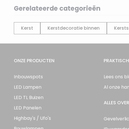
Gerelateerde categorieën
Kerst
Kerstdecoratie binnen
Kersts
ONZE PRODUCTEN
PRAKTISCH
Inbouwspots
Lees ons b
LED Lampen
Al onze ha
LED TL Buizen
ALLES OVER
LED Panelen
Highbay's / Ufo's
Gevelverli
Bouwlampen