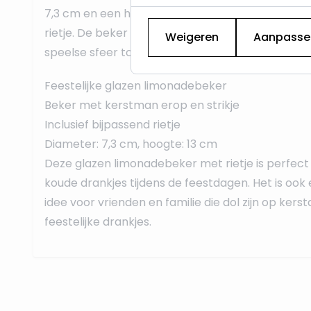
7,3 cm en een hoogte van 13 cm, en wordt gelev
rietje. De beker is perfect voor de feestdagen en
Weigeren
Aanpasse
speelse sfeer toe aan elke gelegenheid.
Feestelijke glazen limonadebeker
Beker met kerstman erop en strikje
Inclusief bijpassend rietje
Diameter: 7,3 cm, hoogte: 13 cm
Deze glazen limonadebeker met rietje is perfect
koude drankjes tijdens de feestdagen. Het is oo
idee voor vrienden en familie die dol zijn op kers
feestelijke drankjes.