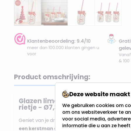
Klantenbeoordeling: 9.4/10
Grati
meer dan 100.000 klanten gingen u
gele
voor
Vanaf
& 100
Product omschrijving:
Deze website maakt 
Glazen limonadebeker kerst met
We gebruiken cookies om con
rietje - Ø7,3 x 13 cm
om ons websiteverkeer te an
voor social media, adverter
Geniet van je drankjes in deze feestelijke
glazen
informatie die u aan ze heef
een kerstman erop en rood strikje
. De beker h