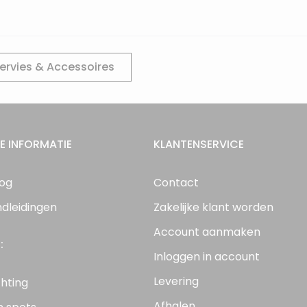
ervies & Accessoires
E INFORMATIE
KLANTENSERVICE
log
Contact
ndleidingen
Zakelijke klant worden
Account aanmaken
:
Inloggen in account
Levering
chting
Afhalen