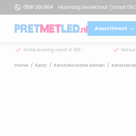
Ga naar de inhoud
0591 201 904
Maandag bereikbaar
(Vanaf 09.
Assortiment
Gratis levering vanaf € 100,-
Retour
Home
/
Kerst
/
Kerstdecoratie binnen
/
Kerstservi