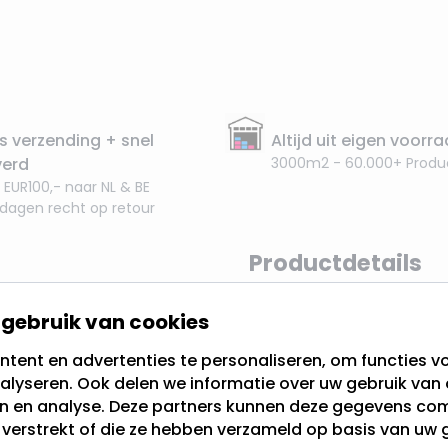
s verzending + snel
Altijd uit eigen voorr
verd
3000m2 - 60.000+ Produ
 EUR100,- naar NL & BE
 dagen recht op retour
Productdetails
gebruik van cookies
 kerstman en
EAN
tent en advertenties te personaliseren, om functies vo
alyseren. Ook delen we informatie over uw gebruik van 
SKU
en en analyse. Deze partners kunnen deze gegevens c
 limonadebeker met
t verstrekt of die ze hebben verzameld op basis van uw 
eeft een diameter van
Merk