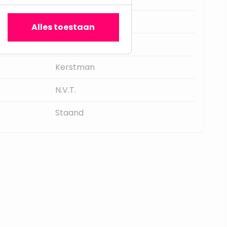
Tafel decoratie
Alles toestaan
13
Kerstman
N.V.T.
Staand