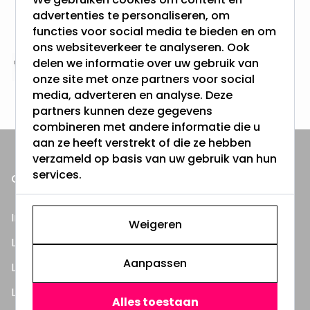
Gratis verzending + snel geleverd
advertenties te personaliseren, om
Vanaf EUR100,- naar NL & BE
functies voor social media te bieden en om
& 100 dagen recht op retour
ons websiteverkeer te analyseren. Ook
delen we informatie over uw gebruik van
Altijd uit eigen voorraad
onze site met onze partners voor social
3000m2 - 60.000+ Producten
media, adverteren en analyse. Deze
partners kunnen deze gegevens
combineren met andere informatie die u
aan ze heeft verstrekt of die ze hebben
verzameld op basis van uw gebruik van hun
services.
ONZE PRODUCTEN
Inbouwspots
Weigeren
LED Lampen
Aanpassen
LED TL Buizen
LED Panelen
Alles toestaan