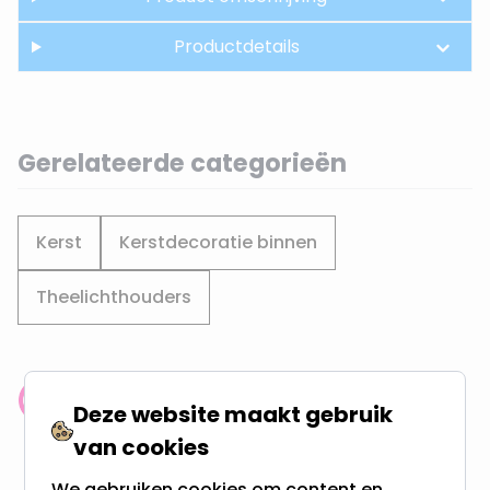
Productdetails
Gerelateerde categorieën
Kerst
Kerstdecoratie binnen
Theelichthouders
Klantenbeoordeling: 9.4/10
Deze website maakt gebruik
meer dan 100.000 klanten gingen u voor
van cookies
We gebruiken cookies om content en