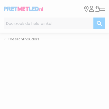
Ga naar de inhoud
Doorzoek de hele winkel
Theelichthouders