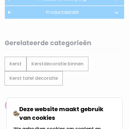
Productdetails
Gerelateerde categorieën
Kerst
Kerstdecoratie binnen
Kerst tafel decoratie
Klantenbeoordeling: 9.4/10
Deze website maakt gebruik
meer dan 100.000 klanten gingen u voor
van cookies
We gebruiken cookies om content en