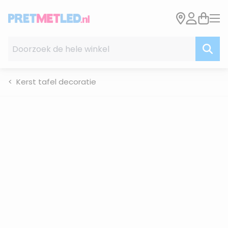
Ga naar de inhoud
Doorzoek de hele winkel
Kerst tafel decoratie