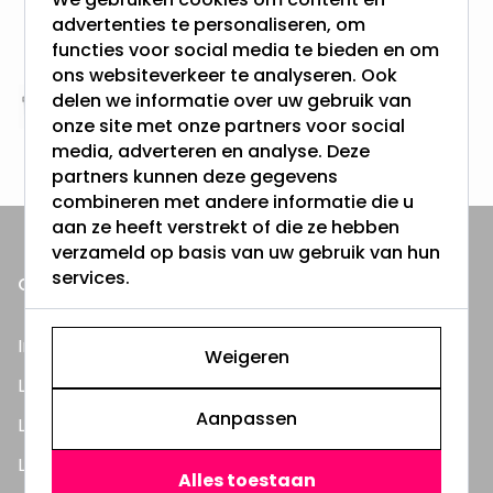
Gratis verzending + snel geleverd
advertenties te personaliseren, om
Vanaf EUR100,- naar NL & BE
functies voor social media te bieden en om
& 100 dagen recht op retour
ons websiteverkeer te analyseren. Ook
delen we informatie over uw gebruik van
Altijd uit eigen voorraad
onze site met onze partners voor social
3000m2 - 60.000+ Producten
media, adverteren en analyse. Deze
partners kunnen deze gegevens
combineren met andere informatie die u
aan ze heeft verstrekt of die ze hebben
verzameld op basis van uw gebruik van hun
services.
ONZE PRODUCTEN
Inbouwspots
Weigeren
LED Lampen
Aanpassen
LED TL Buizen
LED Panelen
Alles toestaan