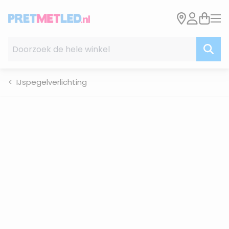
Ga naar de inhoud
Doorzoek de hele winkel
IJspegelverlichting