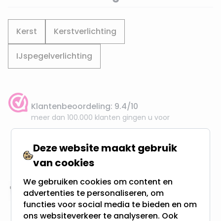
Kerst
Kerstverlichting
IJspegelverlichting
Klantenbeoordeling: 9.4/10
meer dan 100.000 klanten gingen u voor
Gratis verzending + snel geleverd
Deze website maakt gebruik
Vanaf EUR100,- naar NL & BE
van cookies
& 100 dagen recht op retour
We gebruiken cookies om content en
advertenties te personaliseren, om
Altijd uit eigen voorraad
functies voor social media te bieden en om
3000m2 - 60.000+ Producten
ons websiteverkeer te analyseren. Ook