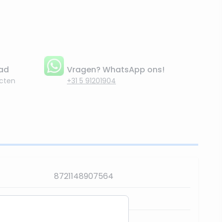
aad
Vragen? WhatsApp ons!
cten
+31 5 91201904
8721148907564
87833-bloemen
GerImport