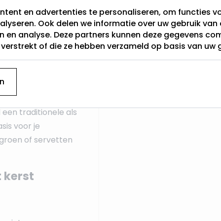
gende en feestelijke
tent en advertenties te personaliseren, om functies vo
Categorie
h.
alyseren. Ook delen we informatie over uw gebruik van 
en en analyse. Deze partners kunnen deze gegevens c
Hoogte (cm)
t verstrekt of die ze hebben verzameld op basis van uw 
leed geschikt voor de
 ruimte om je tafel
Lichtkleur
ecoraties, terwijl het
n
en morsen.
een traditionele als
sis voor je
groen of servetten
 kerst