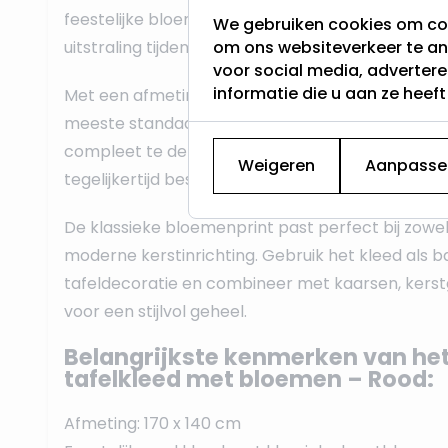
feestelijke bloemmotieven zorgt voor een uitnodi
We gebruiken cookies om con
uitstraling tijdens het kerstdiner of de kerstbrunc
om ons websiteverkeer te an
voor social media, adverter
informatie die u aan ze heef
Met een afmeting van
170 x 140 cm
is het tafelk
meeste standaard eettafels. Het biedt voldoende
compleet te dekken met borden, glazen en kerstd
Weigeren
Aanpasse
tegelijkertijd bescherming biedt tegen krassen 
De klassieke bloemenprint past perfect bij zowel 
moderne kerstinrichting. Gebruik het kleed als ba
tafeldecoratie en combineer met kaarsen, kerst
voor een stijlvol geheel.
Belangrijkste kenmerken van het
tafelkleed met bloemen – Rood:
Afmeting: 170 x 140 cm