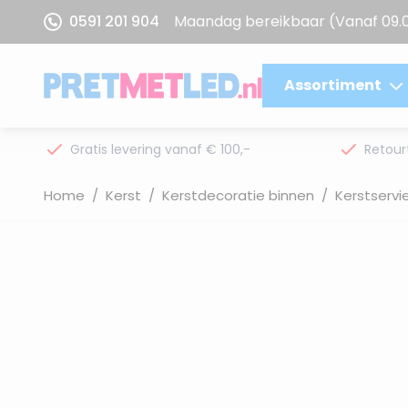
Ga naar de inhoud
0591 201 904
Maandag bereikbaar
(Vanaf 09.
Assortiment
Gratis levering vanaf € 100,-
Retour
Home
/
Kerst
/
Kerstdecoratie binnen
/
Kerstservi