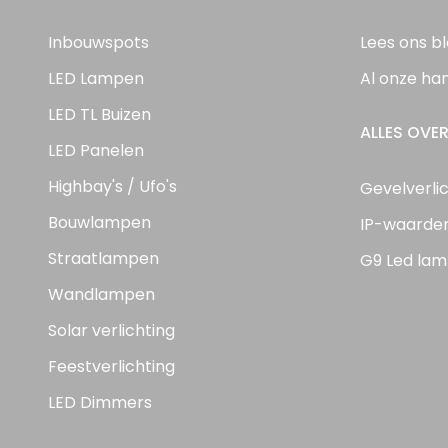
Inbouwspots
Lees ons b
LED Lampen
Al onze ha
LED TL Buizen
ALLES OVER
LED Panelen
Highbay's / Ufo's
Gevelverli
Bouwlampen
IP-waarde
Straatlampen
G9 Led lam
Wandlampen
Solar verlichting
Feestverlichting
LED Dimmers