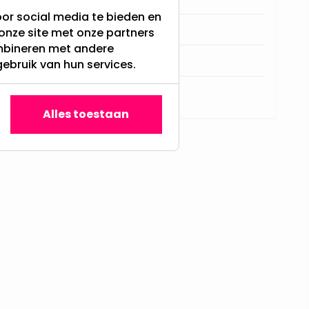
or social media te bieden en
Tafel decoratie
onze site met onze partners
ombineren met andere
0,10
gebruik van hun services.
N.V.T.
Alles toestaan