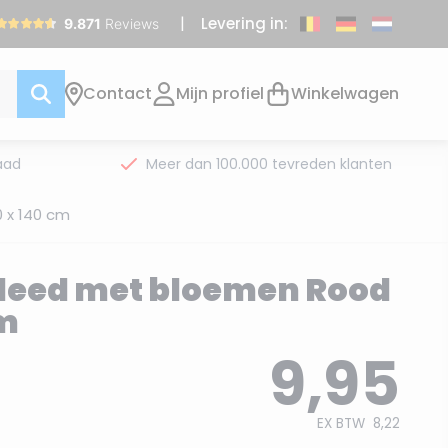
Levering in:
Contact
Mijn profiel
Winkelwagen
aad
Meer dan 100.000 tevreden klanten
 x 140 cm
kleed met bloemen Rood
cm
9,95
EX BTW
8,22