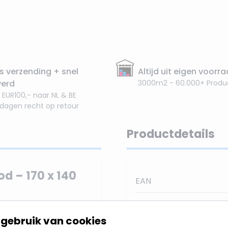
s verzending + snel
Altijd uit eigen voorr
verd
3000m2 - 60.000+ Produ
 EUR100,- naar NL & BE
 dagen recht op retour
Productdetails
d – 170 x 140
EAN
SKU
erst tafelkleed met
gebruik van cookies
n combinatie met
Merk