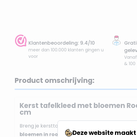
Klantenbeoordeling: 9.4/10
Grati
meer dan 100.000 klanten gingen u
gele
voor
Vanaf
& 100
Product omschrijving:
Kerst tafelkleed met bloemen Roo
cm
Breng je kersttafel tot leven met dit sfeervolle
k
Deze website maakt 
bloemen in rood
. De warme rode ondergrond i