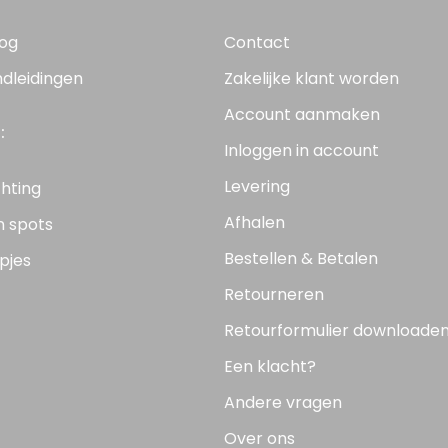
log
Contact
ndleidingen
Zakelijke klant worden
Account aanmaken
:
Inloggen in account
Levering
chting
Afhalen
n spots
Bestellen & Betalen
pjes
Retourneren
Retourformulier downloade
Een klacht?
Andere vragen
Over ons