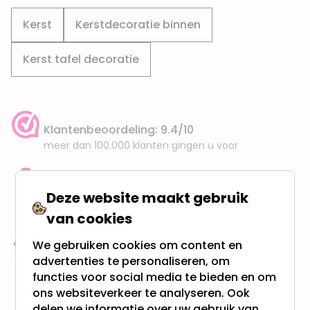
Kerst
Kerstdecoratie binnen
Kerst tafel decoratie
Klantenbeoordeling: 9.4/10
meer dan 100.000 klanten gingen u voor
Gratis verzending + snel geleverd
Deze website maakt gebruik
Vanaf EUR100,- naar NL & BE
& 100 dagen recht op retour
van cookies
We gebruiken cookies om content en
Altijd uit eigen voorraad
advertenties te personaliseren, om
3000m2 - 60.000+ Producten
functies voor social media te bieden en om
ons websiteverkeer te analyseren. Ook
delen we informatie over uw gebruik van