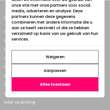
onze site met onze partners voor social
media, adverteren en analyse. Deze
partners kunnen deze gegevens
ONZE PRODUCTEN
combineren met andere informatie die u
aan ze heeft verstrekt of die ze hebben
Inbouwspots
verzameld op basis van uw gebruik van hun
services.
LED Lampen
LED TL Buizen
Weigeren
LED Panelen
Highbay's / Ufo's
Aanpassen
Bouwlampen
Alles toestaan
Straatlampen
Wandlampen
Solar verlichting