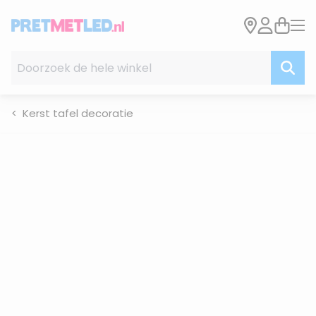
Ga naar de inhoud
Doorzoek de hele winkel
Kerst tafel decoratie