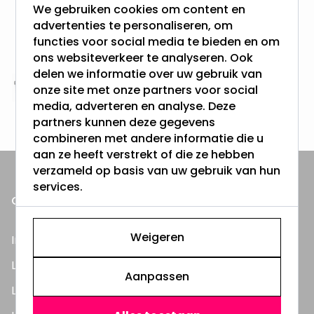
We gebruiken cookies om content en
Gratis verzending + snel geleverd
advertenties te personaliseren, om
Vanaf EUR100,- naar NL & BE
functies voor social media te bieden en om
& 100 dagen recht op retour
ons websiteverkeer te analyseren. Ook
delen we informatie over uw gebruik van
onze site met onze partners voor social
Altijd uit eigen voorraad
media, adverteren en analyse. Deze
3000m2 - 60.000+ Producten
partners kunnen deze gegevens
combineren met andere informatie die u
aan ze heeft verstrekt of die ze hebben
verzameld op basis van uw gebruik van hun
services.
ONZE PRODUCTEN
Weigeren
Inbouwspots
LED Lampen
Aanpassen
LED TL Buizen