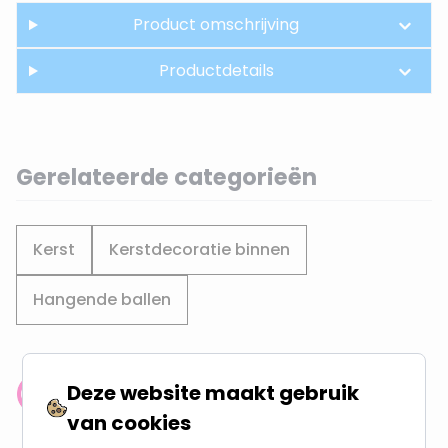
Product omschrijving
Productdetails
Gerelateerde categorieën
Kerst
Kerstdecoratie binnen
Hangende ballen
Deze website maakt gebruik
Klantenbeoordeling: 9.4/10
van cookies
meer dan 100.000 klanten gingen u voor