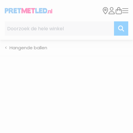
Ga naar de inhoud
Doorzoek de hele winkel
Hangende ballen