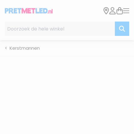
Ga naar de inhoud
Doorzoek de hele winkel
Kerstmannen