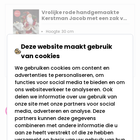
Vrolijke rode handgemaakte
Kerstman Jacob met een zak vol
cadeautjes en versiering - 30cm
Hoogte: 30 cm
Handgemaakt
Ideaal kerstcadeau
Deze website maakt gebruik
Gemaakt van polyester
van cookies
Op voorraad,
17,95
Vandaag verzonden
We gebruiken cookies om content en
advertenties te personaliseren, om
functies voor social media te bieden en om
ons websiteverkeer te analyseren. Ook
delen we informatie over uw gebruik van
onze site met onze partners voor social
media, adverteren en analyse. Deze
Klantenbeoordeling: 9.4/10
partners kunnen deze gegevens
meer dan 100.000 klanten gingen u voor
combineren met andere informatie die u
aan ze heeft verstrekt of die ze hebben
Gratis verzending + snel geleverd
verzameld op basis van uw gebruik van hun