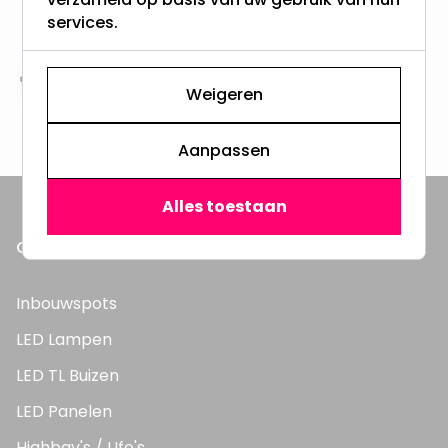
Vanaf EUR100,- naar NL & BE
services.
& 100 dagen recht op retour
Altijd uit eigen voorraad
Weigeren
3000m2 - 60.000+ Producten
Aanpassen
Alles toestaan
ONZE PRODUCTEN
Inbouwspots
LED Lampen
LED TL Buizen
LED Panelen
Highbay's / Ufo's