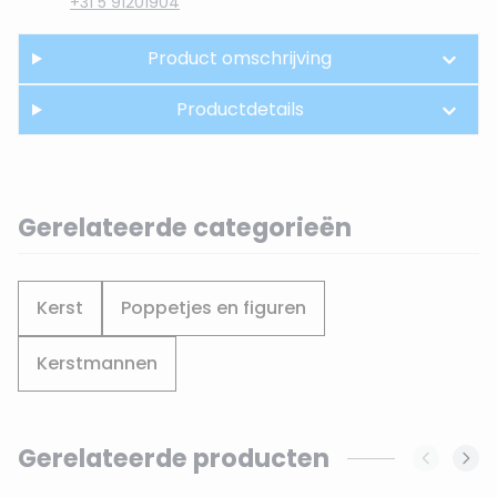
+31 5 91201904
Product omschrijving
Productdetails
Gerelateerde categorieën
Kerst
Poppetjes en figuren
Kerstmannen
Gerelateerde producten
Navigating through the elements of the carousel is possi
Press to skip carousel