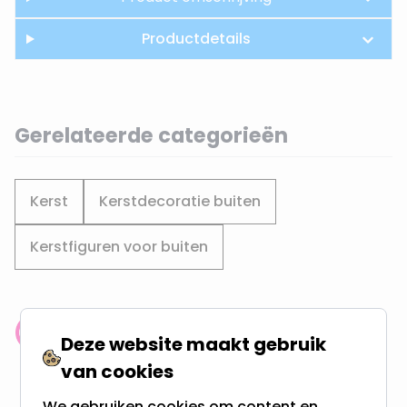
Productdetails
Gerelateerde categorieën
Kerst
Kerstdecoratie buiten
Kerstfiguren voor buiten
Klantenbeoordeling: 9.4/10
Deze website maakt gebruik
meer dan 100.000 klanten gingen u voor
van cookies
We gebruiken cookies om content en