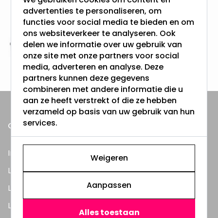
Gratis verzending + snel geleverd
advertenties te personaliseren, om
Vanaf EUR100,- naar NL & BE
functies voor social media te bieden en om
& 100 dagen recht op retour
ons websiteverkeer te analyseren. Ook
delen we informatie over uw gebruik van
Altijd uit eigen voorraad
onze site met onze partners voor social
3000m2 - 60.000+ Producten
media, adverteren en analyse. Deze
partners kunnen deze gegevens
combineren met andere informatie die u
aan ze heeft verstrekt of die ze hebben
verzameld op basis van uw gebruik van hun
services.
ONZE PRODUCTEN
Inbouwspots
Weigeren
LED Lampen
Aanpassen
LED TL Buizen
LED Panelen
Alles toestaan