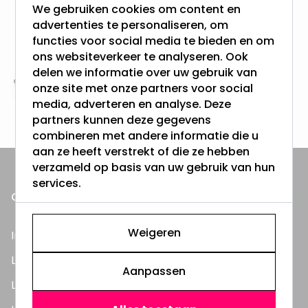
We gebruiken cookies om content en
Gratis verzending + snel geleverd
advertenties te personaliseren, om
Vanaf EUR100,- naar NL & BE
functies voor social media te bieden en om
& 100 dagen recht op retour
ons websiteverkeer te analyseren. Ook
delen we informatie over uw gebruik van
onze site met onze partners voor social
Altijd uit eigen voorraad
media, adverteren en analyse. Deze
3000m2 - 60.000+ Producten
partners kunnen deze gegevens
combineren met andere informatie die u
aan ze heeft verstrekt of die ze hebben
verzameld op basis van uw gebruik van hun
services.
ONZE PRODUCTEN
Weigeren
Inbouwspots
LED Lampen
Aanpassen
LED TL Buizen