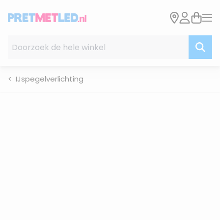
Ga naar de inhoud
Doorzoek de hele winkel
IJspegelverlichting