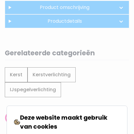
Product omschrijving
Productdetails
Gerelateerde categorieën
Kerst
Kerstverlichting
IJspegelverlichting
Deze website maakt gebruik
Klantenbeoordeling: 9.4/10
van cookies
meer dan 100.000 klanten gingen u voor