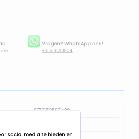
aad
Vragen? WhatsApp ons!
cten
+31 5 91201904
8719152597420
483298
or social media te bieden en
Lumineo