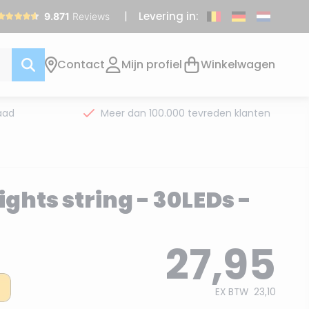
Levering in:
Contact
Mijn profiel
Winkelwagen
aad
Meer dan 100.000 tevreden klanten
ights string - 30LEDs -
27,95
EX BTW
23,10