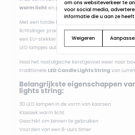
om ons websiteverkeer te an
warm licht
en perfect om binnen te gebruiken.
voor social media, adverter
informatie die u aan ze heef
Met een totale lengte van
725 cm
en een
groen
lichtslinger prachtig in je groene
kerstboom
. De
Weigeren
Aanpasse
een EU-stekker en is uitgerust met een handige
LED lampjes automatisch in- en uitschakelen.
Haal het nostalgische kerstgevoel weer naar b
traditionele
LED Candle Lights String
van Lumin
Belangrijkste eigenschappen va
lights string:
30 LED lampen in de vorm van kaarsen
Klassiek warm licht
Geschikt om binnen te gebruiken
Voorzien van een 8-uurs timer