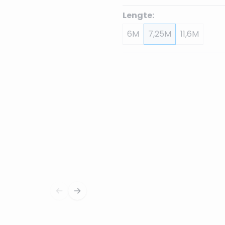
Lengte:
6M
7,25M
11,6M