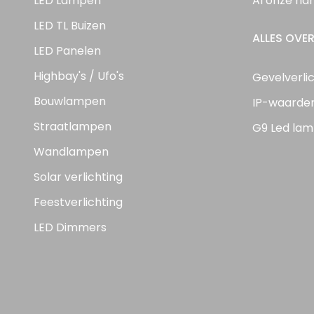
LED Lampen
Al onze ha
LED TL Buizen
ALLES OVER
LED Panelen
Highbay's / Ufo's
Gevelverli
Bouwlampen
IP-waarde
Straatlampen
G9 Led lam
Wandlampen
Solar verlichting
Feestverlichting
LED Dimmers