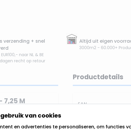
s verzending + snel
Altijd uit eigen voorr
verd
3000m2 - 60.000+ Produ
 EUR100,- naar NL & BE
 dagen recht op retour
Productdetails
- 7,25 M
EAN
ze
LED Candle Lights
gebruik van cookies
SKU
n van
30 LED-lampjes
tent en advertenties te personaliseren, om functies vo
rspreid een klassiek
Merk