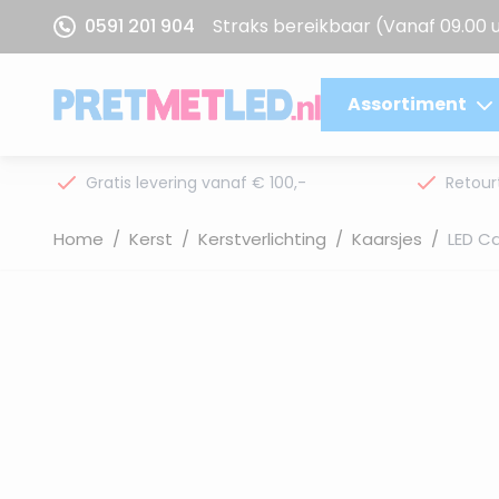
Ga naar de inhoud
0591 201 904
Straks bereikbaar
(Vanaf 09.00 
Assortiment
Gratis levering vanaf € 100,-
Retour
Home
/
Kerst
/
Kerstverlichting
/
Kaarsjes
/
LED Ca