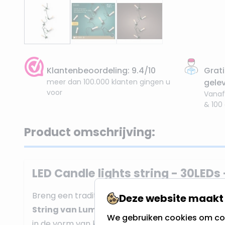
Klantenbeoordeling: 9.4/10
Grati
meer dan 100.000 klanten gingen u
gele
voor
Vanaf
& 100
Product omschrijving:
LED Candle lights string - 30LEDs 
Breng een traditionele kerstsfeer in huis met de
Deze website maakt 
String van Lumineo
. Deze
LED string
is voorzie
We gebruiken cookies om con
in de vorm van klassieke
kaarsen
. De slinger ve