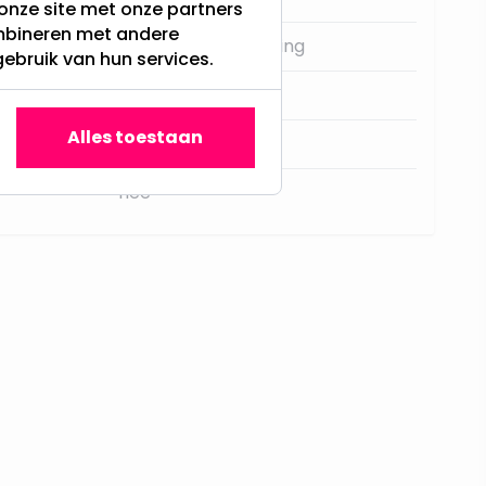
onze site met onze partners
ombineren met andere
Kerstboomverlichting
gebruik van hun services.
Extra Warm Wit
Alles toestaan
8 uur aan 16 uur uit
nee