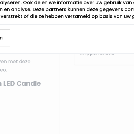
alyseren. Ook delen we informatie over uw gebruik van 
en en analyse. Deze partners kunnen deze gegevens c
Categorie
t verstrekt of die ze hebben verzameld op basis van uw 
e
kabel, past deze
Lichtkleur
 verlichting werkt op
n
8-uurs timer
zodat de
Timer
Knipperfunctie
oven met deze
eo.
n LED Candle