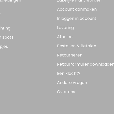
ndleidingen
Zakelijke klant worden
Account aanmaken
:
Inloggen in account
Levering
chting
Afhalen
n spots
Bestellen & Betalen
pjes
Retourneren
Retourformulier downloade
Een klacht?
Andere vragen
Over ons