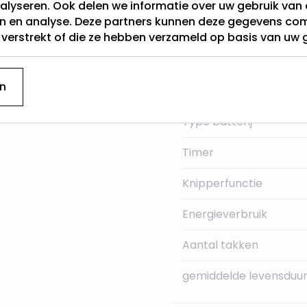
alyseren. Ook delen we informatie over uw gebruik van 
ichttakken gebruiken
en en analyse. Deze partners kunnen deze gegevens c
Categorie
oie vaas.
t verstrekt of die ze hebben verzameld op basis van uw 
Hoogte (cm)
n
Lichtkleur
eft een
aanloopsnoer
Type batterij
Timer
Knipperfunctie
Energieverbruik
Aantal takken
gemiddelde levensduur