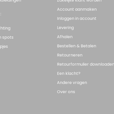
ndleidingen
Zakelijke klant worden
Account aanmaken
:
Inloggen in account
Levering
chting
Afhalen
n spots
Bestellen & Betalen
pjes
Retourneren
Retourformulier downloade
Een klacht?
Andere vragen
Over ons