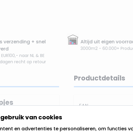
s verzending + snel
Altijd uit eigen voorr
verd
3000m2 - 60.000+ Produ
 EUR100,- naar NL & BE
 dagen recht op retour
Productdetails
pjes
EAN
r gebruik
binnenshuis
gebruik van cookies
SKU
innen. In totaal zijn er
tent en advertenties te personaliseren, om functies vo
 LED lampjes) en als ze
Merk