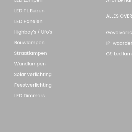
LED Lampen
Al onze ha
LED TL Buizen
ALLES OVER
LED Panelen
Highbay's / Ufo's
Gevelverli
Bouwlampen
IP-waarde
Straatlampen
G9 Led lam
Wandlampen
Solar verlichting
Feestverlichting
LED Dimmers