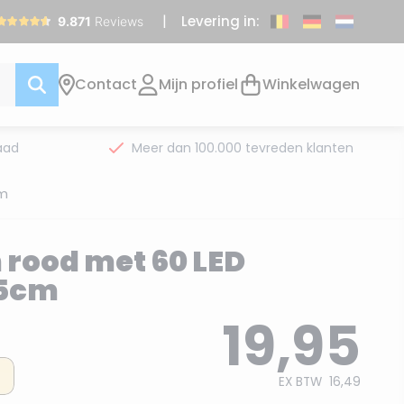
Levering in:
Contact
Mijn profiel
Winkelwagen
aad
Meer dan 100.000 tevreden klanten
cm
 rood met 60 LED
15cm
19,95
EX BTW
16,49