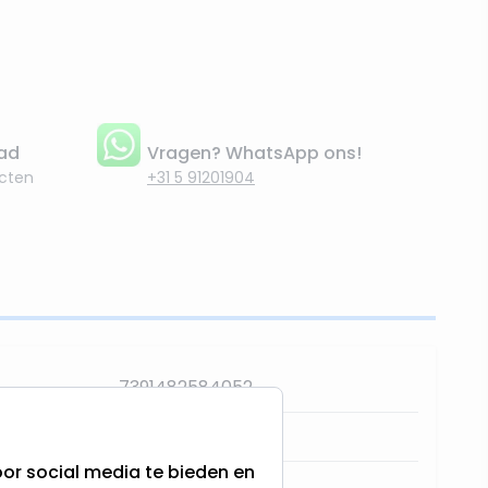
aad
Vragen? WhatsApp ons!
cten
+31 5 91201904
7391482584052
584-05
or social media te bieden en
Star Trading