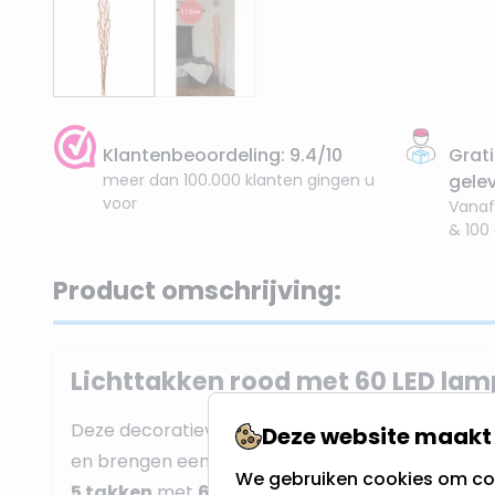
Klantenbeoordeling: 9.4/10
Grati
meer dan 100.000 klanten gingen u
gele
voor
Vanaf
& 100
Product omschrijving:
Lichttakken rood met 60 LED lam
Deze decoratieve
lichttakken
zijn geschikt voo
Deze website maakt 
en brengen een extra gezellige kerstsfeer bij jou b
We gebruiken cookies om con
5 takken
met
60 micro LED lampjes
(per tak 12