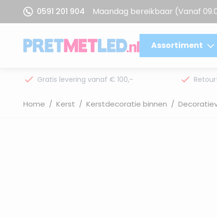
Ga naar de inhoud
0591 201 904
Maandag bereikbaar
(Vanaf 09.
Assortiment
Gratis levering vanaf € 100,-
Retour
Home
/
Kerst
/
Kerstdecoratie binnen
/
Decoratiev