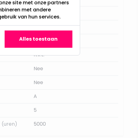
onze site met onze partners
ombineren met andere
Kersttakken
gebruik van hun services.
115
Alles toestaan
Warm Wit
n.v.t.
Nee
Nee
A
5
 (uren)
5000