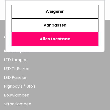
3000m2 - 60.000+ Producten
Weigeren
Aanpassen
ONZE PRODUCTEN
Alles toestaan
Inbouwspots
LED Lampen
LED TL Buizen
LED Panelen
Highbay's / Ufo's
Bouwlampen
Straatlampen