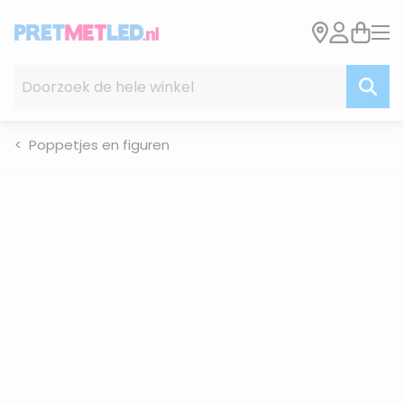
Ga naar de inhoud
Doorzoek de hele winkel
Poppetjes en figuren