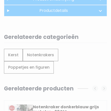
Productdetails
Gerelateerde categorieën
Kerst
Notenkrakers
Poppetjes en figuren
Gerelateerde producten
Navigating through the elements of the carousel is possi
Press to skip carousel
Notenkraker donkerblauw grijs