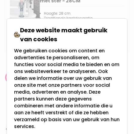
met ster - 28CM
Hoogte: 28 cm
Traditionele kerstdecoratie
Gemaakt van kunststof
Deze website maakt gebruik
9,95
van cookies
Niet op voorraad
We gebruiken cookies om content en
advertenties te personaliseren, om
functies voor social media te bieden en om
ons websiteverkeer te analyseren. Ook
delen we informatie over uw gebruik van
Klantenbeoordeling: 9.4/10
onze site met onze partners voor social
meer dan 100.000 klanten gingen u voor
media, adverteren en analyse. Deze
partners kunnen deze gegevens
Gratis verzending + snel geleverd
combineren met andere informatie die u
Vanaf EUR100,- naar NL & BE
aan ze heeft verstrekt of die ze hebben
& 100 dagen recht op retour
verzameld op basis van uw gebruik van hun
services.
Altijd uit eigen voorraad