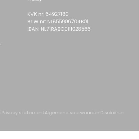
KVK nr: 64927180
BTW nr: NL855906704B01
IBAN: NL71RABO0111028566
n
t
Privacy statement
Algemene voorwaarden
Disclaimer