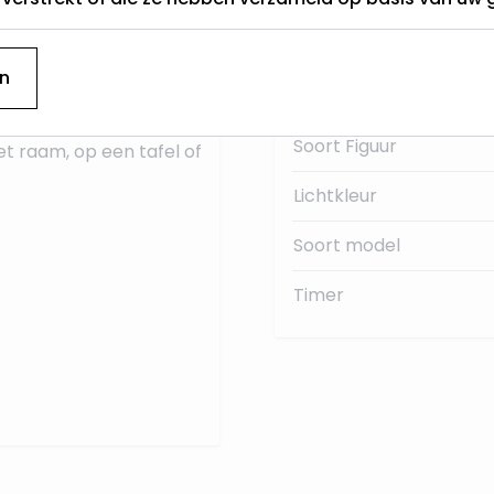
Categorie
centimeter
, is 14
n
er.
Hoogte (cm)
Soort Figuur
et raam, op een tafel of
Lichtkleur
Soort model
Timer