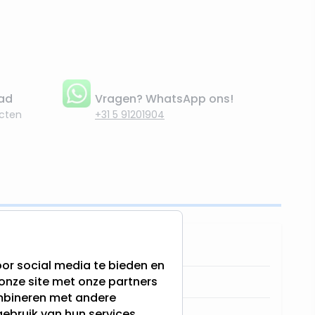
aad
Vragen? WhatsApp ons!
cten
+31 5 91201904
8720574982749
or social media te bieden en
onze site met onze partners
611517-RoodM
ombineren met andere
Lumineo
gebruik van hun services.