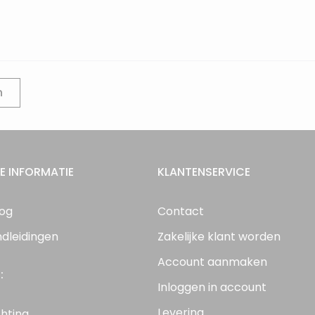
n
E INFORMATIE
KLANTENSERVICE
log
Contact
ndleidingen
Zakelijke klant worden
Account aanmaken
:
Inloggen in account
Levering
chting