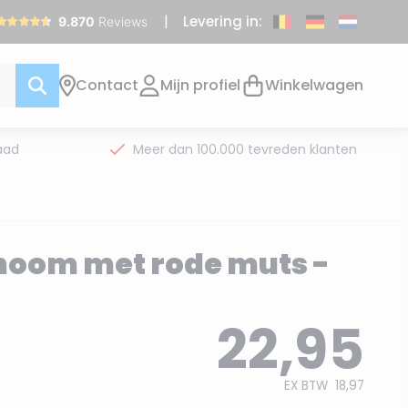
Levering in:
Contact
Mijn profiel
Winkelwagen
aad
Meer dan 100.000 tevreden klanten
noom met rode muts -
22,95
EX BTW
18,97