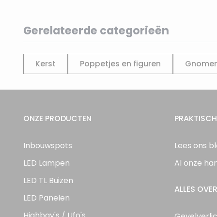
Gerelateerde categorieën
Kerst
Poppetjes en figuren
Gnome
ONZE PRODUCTEN
PRAKTISCH
Inbouwspots
Lees ons b
LED Lampen
Al onze ha
LED TL Buizen
ALLES OVER
LED Panelen
Highbay's / Ufo's
Gevelverli