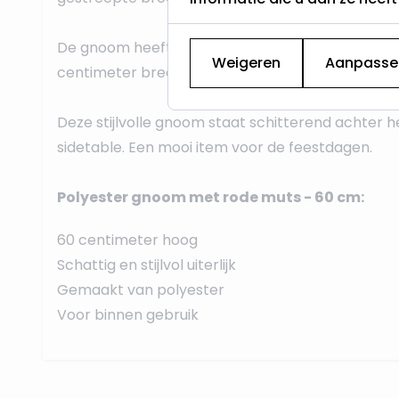
De gnoom heeft een hoogte van maar liefst
60 
Weigeren
Aanpasse
centimeter breed en een diepte van 25 centimet
Deze stijlvolle gnoom staat schitterend achter h
sidetable. Een mooi item voor de feestdagen.
Polyester gnoom met rode muts - 60 cm:
60 centimeter hoog
Schattig en stijlvol uiterlijk
Gemaakt van polyester
Voor binnen gebruik