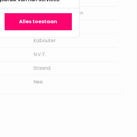
Poppetjes en figuren
Alles toestaan
60
Kabouter
N.V.T.
Staand
Nee