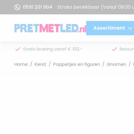
Ga naar de inhoud
0591 201 904
Straks bereikbaar
(Vanaf 09.00 
Assortiment
Gratis levering vanaf € 100,-
Retour
Home
/
Kerst
/
Poppetjes en figuren
/
Gnomen
/