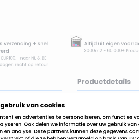
s verzending + snel
Altijd uit eigen voorr
verd
3000m2 - 60.000+ Produ
 EUR100,- naar NL & BE
 dagen recht op retour
Productdetails
gebruik van cookies
- 60 cm
EAN
tent en advertenties te personaliseren, om functies vo
akt van
polyester
.
alyseren. Ook delen we informatie over uw gebruik van 
SKU
e puntmuts
en een
en en analyse. Deze partners kunnen deze gegevens c
Merk
t verstrekt of die ze hebben verzameld op basis van uw 