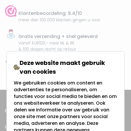
Klantenbeoordeling: 9.4/10
meer dan 100.000 klanten gingen u voor
Gratis verzending + snel geleverd
Vanaf EUR100,- naar NL & BE
& 100 dagen recht op retour
Deze website maakt gebruik
Altijd uit eigen voorraad
van cookies
3000m2 - 60.000+ Producten
We gebruiken cookies om content en
advertenties te personaliseren, om
functies voor social media te bieden en om
ons websiteverkeer te analyseren. Ook
delen we informatie over uw gebruik van
ONZE PRODUCTEN
onze site met onze partners voor social
media, adverteren en analyse. Deze
Inbouwspots
partners kunnen deze gegevens