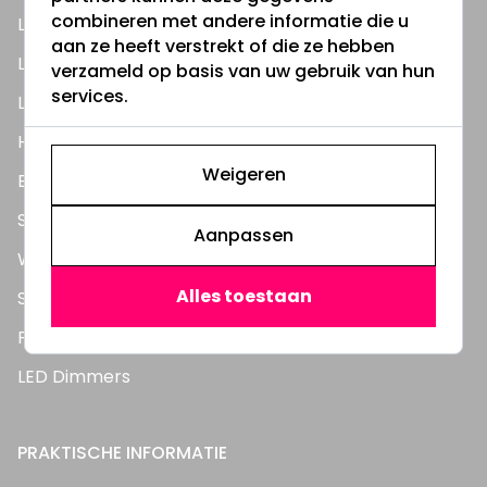
combineren met andere informatie die u
LED Lampen
aan ze heeft verstrekt of die ze hebben
LED TL Buizen
verzameld op basis van uw gebruik van hun
services.
LED Panelen
Highbay's / Ufo's
Weigeren
Bouwlampen
Straatlampen
Aanpassen
Wandlampen
Alles toestaan
Solar verlichting
Feestverlichting
LED Dimmers
PRAKTISCHE INFORMATIE