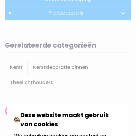
Productdetails
Gerelateerde categorieën
Kerst
Kerstdecoratie binnen
Theelichthouders
Klantenbeoordeling: 9.4/10
Deze website maakt gebruik
meer dan 100.000 klanten gingen u voor
van cookies
We gebruiken cookies om content en