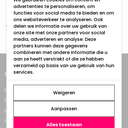
Gratis verzending + snel geleverd
advertenties te personaliseren, om
Vanaf EUR100,- naar NL & BE
functies voor social media te bieden en om
& 100 dagen recht op retour
ons websiteverkeer te analyseren. Ook
delen we informatie over uw gebruik van
Altijd uit eigen voorraad
onze site met onze partners voor social
3000m2 - 60.000+ Producten
media, adverteren en analyse. Deze
partners kunnen deze gegevens
combineren met andere informatie die u
aan ze heeft verstrekt of die ze hebben
verzameld op basis van uw gebruik van hun
services.
ONZE PRODUCTEN
Inbouwspots
Weigeren
LED Lampen
Aanpassen
LED TL Buizen
LED Panelen
Alles toestaan