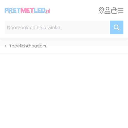
Ga naar de inhoud
Doorzoek de hele winkel
Theelichthouders