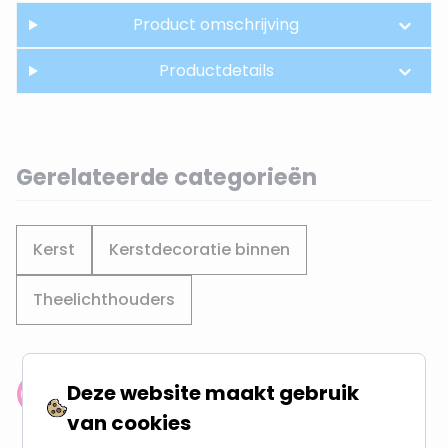
Product omschrijving
Productdetails
Gerelateerde categorieën
Kerst
Kerstdecoratie binnen
Theelichthouders
Deze website maakt gebruik
Klantenbeoordeling: 9.4/10
van cookies
meer dan 100.000 klanten gingen u voor