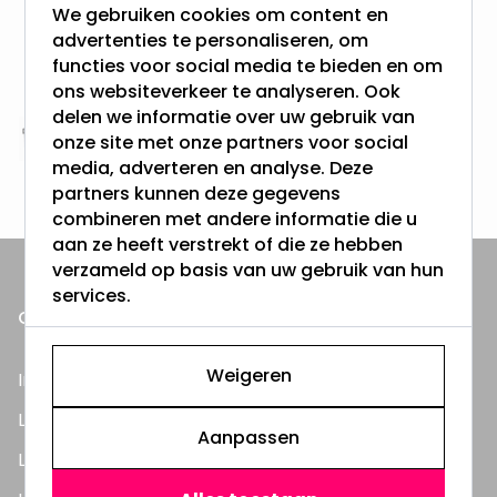
We gebruiken cookies om content en
Gratis verzending + snel geleverd
advertenties te personaliseren, om
Vanaf EUR100,- naar NL & BE
functies voor social media te bieden en om
& 100 dagen recht op retour
ons websiteverkeer te analyseren. Ook
delen we informatie over uw gebruik van
onze site met onze partners voor social
Altijd uit eigen voorraad
media, adverteren en analyse. Deze
3000m2 - 60.000+ Producten
partners kunnen deze gegevens
combineren met andere informatie die u
aan ze heeft verstrekt of die ze hebben
verzameld op basis van uw gebruik van hun
services.
ONZE PRODUCTEN
Weigeren
Inbouwspots
LED Lampen
Aanpassen
LED TL Buizen