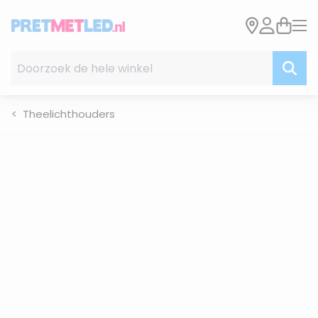
Ga naar de inhoud
Doorzoek de hele winkel
Theelichthouders