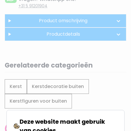
+31 5 91201904
Product omschrijving
Productdetails
Gerelateerde categorieën
Kerst
Kerstdecoratie buiten
Kerstfiguren voor buiten
Deze website maakt gebruik
van cookies
Klantenbeoordeling: 9.4/10