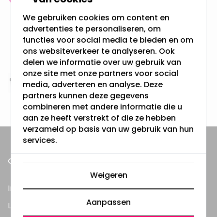
meer dan 100.000 klanten gingen u voor
We gebruiken cookies om content en
advertenties te personaliseren, om
Gratis verzending + snel geleverd
functies voor social media te bieden en om
Vanaf EUR100,- naar NL & BE
ons websiteverkeer te analyseren. Ook
& 100 dagen recht op retour
delen we informatie over uw gebruik van
onze site met onze partners voor social
media, adverteren en analyse. Deze
Altijd uit eigen voorraad
partners kunnen deze gegevens
3000m2 - 60.000+ Producten
combineren met andere informatie die u
aan ze heeft verstrekt of die ze hebben
verzameld op basis van uw gebruik van hun
services.
ONZE PRODUCTEN
Weigeren
Inbouwspots
Aanpassen
LED Lampen