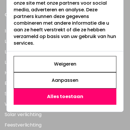
onze site met onze partners voor social
media, adverteren en analyse. Deze
ONZE PRODUCTEN
partners kunnen deze gegevens
combineren met andere informatie die u
aan ze heeft verstrekt of die ze hebben
Inbouwspots
verzameld op basis van uw gebruik van hun
LED Lampen
services.
LED TL Buizen
LED Panelen
Weigeren
Highbay's / Ufo's
Aanpassen
Bouwlampen
Straatlampen
Alles toestaan
Wandlampen
Solar verlichting
Feestverlichting