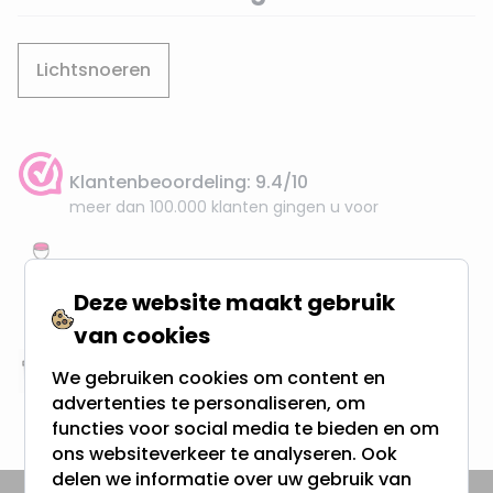
Lichtsnoeren
Klantenbeoordeling: 9.4/10
meer dan 100.000 klanten gingen u voor
Gratis verzending + snel geleverd
Vanaf EUR100,- naar NL & BE
Deze website maakt gebruik
& 100 dagen recht op retour
van cookies
We gebruiken cookies om content en
Altijd uit eigen voorraad
advertenties te personaliseren, om
3000m2 - 60.000+ Producten
functies voor social media te bieden en om
ons websiteverkeer te analyseren. Ook
delen we informatie over uw gebruik van