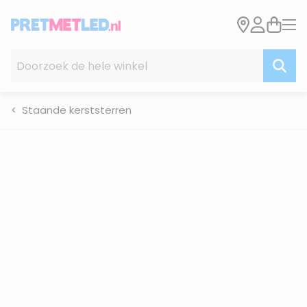
Ga naar de inhoud
Doorzoek de hele winkel
Staande kerststerren