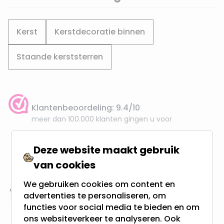
Kerst
Kerstdecoratie binnen
Staande kerststerren
Klantenbeoordeling: 9.4/10
meer dan 100.000 klanten gingen u voor
Gratis verzending + snel geleverd
Deze website maakt gebruik
Vanaf EUR100,- naar NL & BE
van cookies
& 100 dagen recht op retour
We gebruiken cookies om content en
advertenties te personaliseren, om
Altijd uit eigen voorraad
functies voor social media te bieden en om
3000m2 - 60.000+ Producten
ons websiteverkeer te analyseren. Ook