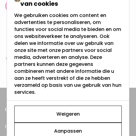
van cookies
Klantenbeoordeling: 9.4/10
We gebruiken cookies om content en
meer dan 100.000 klanten gingen u voor
advertenties te personaliseren, om
functies voor social media te bieden en om
Gratis verzending + snel geleverd
ons websiteverkeer te analyseren. Ook
Vanaf EUR100,- naar NL & BE
delen we informatie over uw gebruik van
& 100 dagen recht op retour
onze site met onze partners voor social
media, adverteren en analyse. Deze
Altijd uit eigen voorraad
partners kunnen deze gegevens
3000m2 - 60.000+ Producten
combineren met andere informatie die u
aan ze heeft verstrekt of die ze hebben
verzameld op basis van uw gebruik van hun
services.
ONZE PRODUCTEN
Weigeren
Inbouwspots
Aanpassen