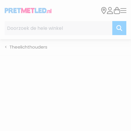
Ga naar de inhoud
Doorzoek de hele winkel
Theelichthouders