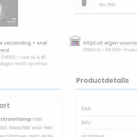
sku: 3621
s verzending + snel
Altijd uit eigen voorr
verd
3000m2 - 60.000+ Produ
 EUR100,- naar NL & BE
 dagen recht op retour
Productdetails
art
EAN
 straatlamp
met
SKU
hebt. Geschikt voor het
eerplaatsen, past deze
Lichtkleur