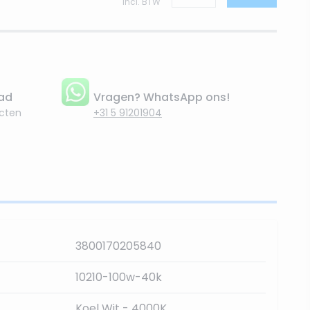
Incl. BTW
aad
Vragen? WhatsApp ons!
cten
+31 5 91201904
3800170205840
10210-100w-40k
Koel Wit - 4000K