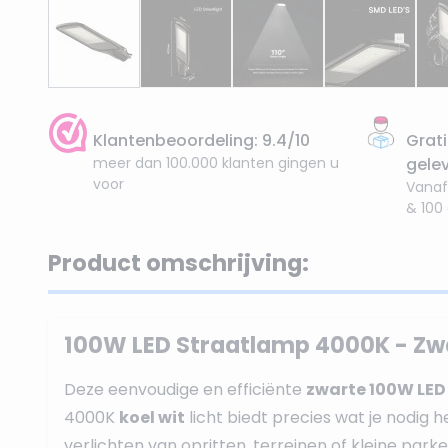
Klantenbeoordeling: 9.4/10
Grati
meer dan 100.000 klanten gingen u
gele
voor
Vanaf
& 100
Product omschrijving:
100W LED Straatlamp 4000K - Zw
Deze eenvoudige en efficiënte
zwarte 100W LED
4000K
koel wit
licht biedt precies wat je nodig 
verlichten van opritten, terreinen of kleine park