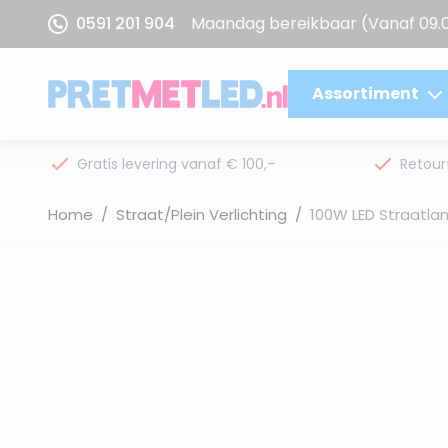
Ga naar de inhoud
0591 201 904
Maandag bereikbaar
(Vanaf 09.
Assortiment
Gratis levering vanaf € 100,-
Retour
Home
/
Straat/Plein Verlichting
/
100W LED Straatla