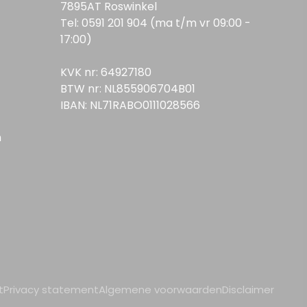
7895AT Roswinkel
Tel: 0591 201 904 (ma t/m vr 09:00 -
17:00)
KVK nr: 64927180
BTW nr: NL855906704B01
IBAN: NL71RABO0111028566
n
t
Privacy statement
Algemene voorwaarden
Disclaimer