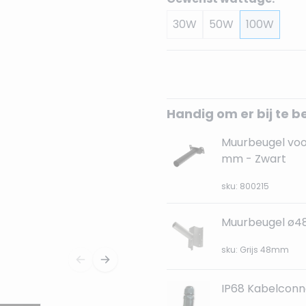
30W
50W
100W
Handig om er bij te b
Muurbeugel voo
mm - Zwart
sku: 800215
Muurbeugel ø48
sku: Grijs 48mm
IP68 Kabelconn