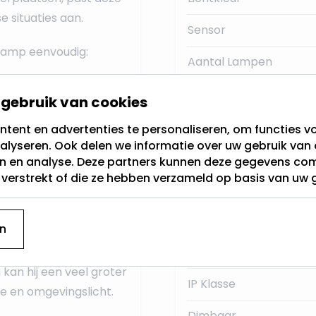
e situaties aan.
Sensor
tlamp eenvoudig:
Aantal Lampen
l
Voedingstype:
gebruik van cookies
ter van 60 mm
Kleur
tent en advertenties te personaliseren, om functies vo
le verlichting
. Hij is
alyseren. Ook delen we informatie over uw gebruik van 
Lumen:
2 uur of meer). Wil je
en en analyse. Deze partners kunnen deze gegevens c
t verstrekt of die ze hebben verzameld op basis van uw 
den? Dan zijn onze
Materiaal:
Gem. branduren
n
ij wordt gemonteerd
helder werkoppervlak
Fitting
 kan hij een veel groter
IP Klasse
e en omgevingslicht.
Dimbaar