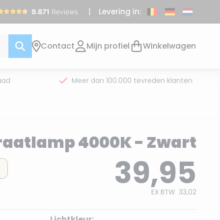
Levering in:
Contact
Mijn profiel
Winkelwagen
aad
Meer dan 100.000 tevreden klanten
raatlamp 4000K - Zwart
39,95
EX BTW
33,02
Lichtkleur: