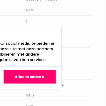
Nee
1
Netspanning
Zwart
or social media te bieden en
onze site met onze partners
8700LM
ombineren met andere
gebruik van hun services.
Aluminium
25.000
Alles toestaan
Geïntegreerde lamp
IP65
Nee