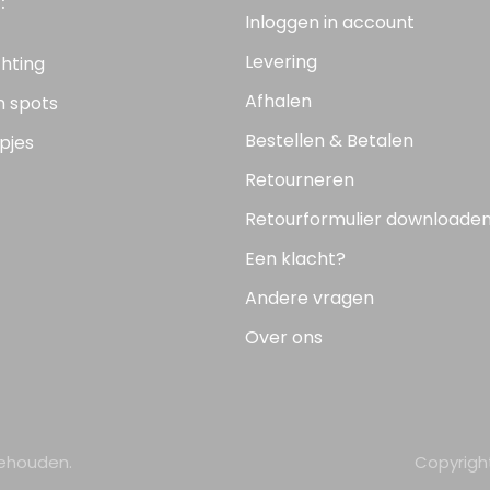
:
Inloggen in account
Levering
chting
Afhalen
n spots
Bestellen & Betalen
pjes
Retourneren
Retourformulier downloade
Een klacht?
Andere vragen
Over ons
behouden.
Copyrigh