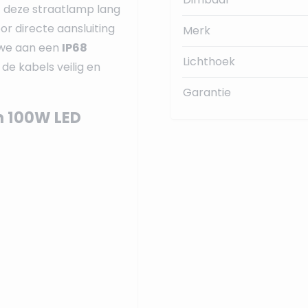
 deze straatlamp lang
or directe aansluiting
Merk
n we aan een
IP68
Lichthoek
e de kabels veilig en
Garantie
n 100W LED