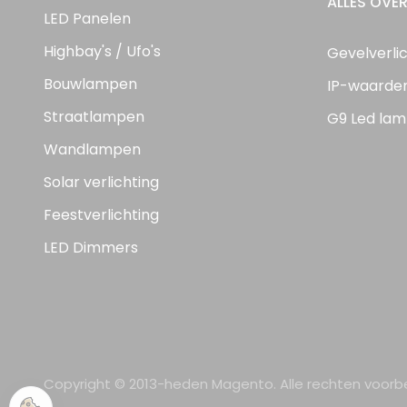
ALLES OVER
LED Panelen
Highbay's / Ufo's
Gevelverli
Bouwlampen
IP-waarde
Straatlampen
G9 Led lam
Wandlampen
Solar verlichting
Feestverlichting
LED Dimmers
Copyright © 2013-heden Magento. Alle rechten voor