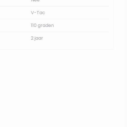
V-Tac
110 graden
2 jaar